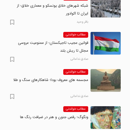
شبکه شهرهای خلاق یونسکو و معماری خلاق؛ از
ایران تا اکوادور
باقر وحید
مطالب خواندنی
قوانین عجیب تاجیکستان؛ از ممنوعیت عروسی
مجلل تا ریش بلند
صادق نداماتی
مطالب خواندنی
مجسمه های معروف بودا؛ شاهکارهای سنگ و طلا
صادق نداماتی
مطالب خواندنی
ونگوگ؛ رقص جنون و هنر در ضیافت رنگ ها