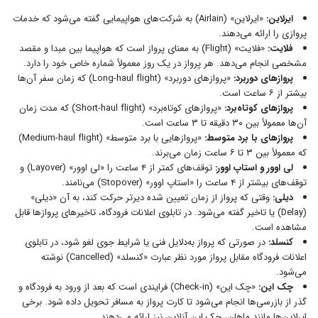
ایرلاین:
«ایرلاین» (Airlain) به شرکت‌های هواپیمایی گفته می‌شود که خدمات
پروازی را ارائه می‌دهند.
فلایت:
«فلایت» (Flight) به معنای پرواز است که هواپیما بین مبدا و مقصد
مشخصی انجام می‌دهد. هر پرواز در یک روز معمولاً شماره خاص خود را دارد.
پروازهای دوربرد:
«پروازهای دوربرد» (Long-haul flight) که زمان سفر آن‌ها
بیشتر از ۶ ساعت است.
پروازهای کوتاه‌برد:
«پروازهای کوتاه‌برد» (Short-haul flight) که مدت زمان
آن‌ها معمولاً بین ۳۰ دقیقه تا ۳ ساعت است.
پروازهای با برد متوسط:
«پروازهایی با برد متوسط» (Medium-haul flight)
که معمولاً بین ۳ تا ۶ ساعت زمان می‌برند.
لی اوور و استاپ اوور:
توقف‌های کمتر از ۴ ساعت را «لی اوور» (Layover) و
توقف‌های بیشتر از ۴ ساعت را «استاپ اوور» (Stopover) می‌نامند.
دیلی:
وقتی که پرواز از زمان تعیین شده دیرتر حرکت کند، به آن «دیلی»
(Delay) یا تاخیر گفته می‌شود. در تابلوی اعلانات فرودگاه، تاخیرهای پروازها قابل
مشاهده است.
کنسلد:
در صورتی که پرواز به‌دلایل فنی یا شرایط جوی لغو شود، در تابلوی
اعلانات فرودگاه مقابل پرواز مورد نظر عبارت «کنسلد» (Cancelled) نوشته
می‌شود.
چک این:
«چک این» (Check-in) فرایندی است که بعد از ورود به فرودگاه و
گذر از بازرسی‌ها انجام می‌شود تا کارت پرواز به مسافر تحویل داده شود. برخی
ایرلاین‌ها مانند ماهان، چک این آنلاین نیز ارائه می‌دهند.