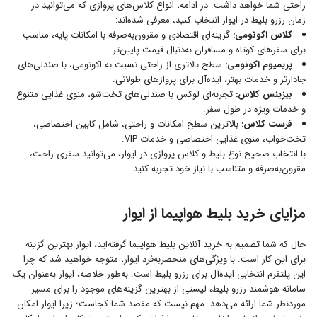
راحتی شما خواهد داشت. در ادامه، انواع کلاس‌های پروازی که می‌توانید در
زمان رزرو بلیط در ایوار انتخاب کنید، معرفی شده‌اند:
کلاس اکونومی
:
گزینه‌ای اقتصادی و مقرون‌به‌صرفه با امکانات پایه، مناسب
برای سفرهای کوتاه و مسافران به‌دنبال قیمت پایین‌تر.
پریمیوم اکونومی
:
سطح بالاتری از راحتی نسبت به اکونومی، با صندلی‌های
جادارتر و خدمات بهتر، ایده‌آل برای پروازهای طولانی.
بیزینس کلاس
:
تجربه‌ای لوکس با صندلی‌های تخت‌شو، منوی غذایی متنوع
و خدمات ویژه در طول سفر.
فرست کلاس
:
بالاترین سطح امکانات و راحتی، شامل کابین اختصاصی،
تخت‌خواب، منوی غذایی اختصاصی و خدمات VIP.
با انتخاب صحیح نوع بلیط و کلاس پروازی در ایوار، می‌توانید سفری راحت،
مقرون‌به‌صرفه و متناسب با نیاز خود تجربه کنید.
مزایای خرید بلیط هواپیما از ایوار
حال که شما تصمیم به خرید آنلاین بلیط هواپیما گرفته‌اید، ایوار بهترین گزینه
برای این کار است. با ویژگی‌های منحصر‌به‌فرد ایوار، متوجه خواهید شد که چرا
این پلتفرم انتخابی ایده‌آل برای رزرو بلیط است. به‌طور خلاصه، ایوار به‌عنوان یک
سامانه هوشمند رزرو بلیط، لیستی از بهترین گزینه‌های موجود را برای مسیر
موردنظر شما ارائه می‌دهد. مهم نیست که مقصد شما کجاست؛ زیرا ایوار امکان