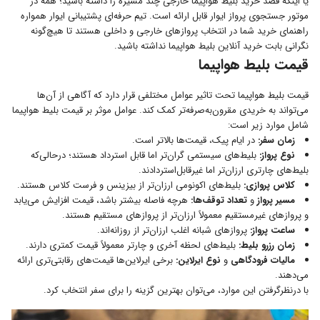
یا اینکه قصد خرید بلیط هواپیما خارجی چند مسیره را داشته باشید؛ همه در
موتور جستجوی پرواز ایوار قابل ارائه است. تیم حرفه‌ای پشتیبانی ایوار همواره
راهنمای خرید شما در انتخاب پروازهای خارجی و داخلی هستند تا هیچ‌گونه
نگرانی بابت خرید آنلاین بلیط هواپیما نداشته باشید.
قیمت بلیط هواپیما
قیمت بلیط هواپیما تحت تاثیر عوامل مختلفی قرار دارد که آگاهی از آن‌ها
می‌تواند به خریدی مقرون‌به‌صرفه‌تر کمک کند. عوامل موثر بر قیمت بلیط هواپیما
شامل موارد زیر است:
زمان سفر:
در ایام پیک، قیمت‌ها بالاتر است.
نوع پرواز:
بلیط‌های سیستمی گران‌تر اما قابل استرداد هستند؛ درحالی‌که
بلیط‌های چارتری ارزان‌تر اما غیرقابل‌استردادند.
کلاس پروازی:
بلیط‌های اکونومی ارزان‌تر از بیزینس و فرست کلاس هستند.
مسیر پرواز
و
تعداد توقف‌ها:
هرچه فاصله بیشتر باشد، قیمت افزایش می‌یابد
و پروازهای غیرمستقیم معمولاً ارزان‌تر از پروازهای مستقیم هستند.
ساعت پرواز:
پروازهای شبانه اغلب ارزان‌تر از روزانه‌اند.
زمان رزرو بلیط:
بلیط‌های لحظه آخری و چارتر معمولاً قیمت کمتری دارند.
مالیات فرودگاهی
و
نوع ایرلاین:
برخی ایرلاین‌ها قیمت‌های رقابتی‌تری ارائه
می‌دهند.
با درنظرگرفتن این موارد، می‌توان بهترین گزینه را برای سفر انتخاب کرد.