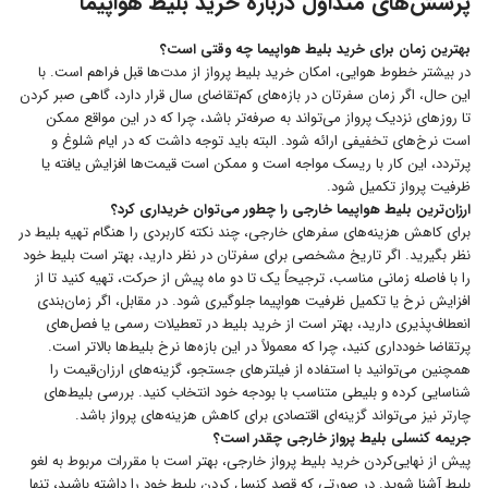
پرسش‌های متداول درباره خرید بلیط هواپیما
بهترین زمان برای خرید بلیط هواپیما چه وقتی است؟
در بیشتر خطوط هوایی، امکان خرید بلیط پرواز از مدت‌ها قبل فراهم است. با
این حال، اگر زمان سفرتان در بازه‌های کم‌تقاضای سال قرار دارد، گاهی صبر کردن
تا روزهای نزدیک پرواز می‌تواند به صرفه‌تر باشد، چرا که در این مواقع ممکن
است نرخ‌های تخفیفی ارائه شود. البته باید توجه داشت که در ایام شلوغ و
پرتردد، این کار با ریسک مواجه است و ممکن است قیمت‌ها افزایش یافته یا
ظرفیت پرواز تکمیل شود.
ارزان‌ترین بلیط هواپیما خارجی را چطور می‌توان خریداری کرد؟
برای کاهش هزینه‌های سفرهای خارجی، چند نکته کاربردی را هنگام تهیه بلیط در
نظر بگیرید. اگر تاریخ مشخصی برای سفرتان در نظر دارید، بهتر است بلیط خود
را با فاصله زمانی مناسب، ترجیحاً یک تا دو ماه پیش از حرکت، تهیه کنید تا از
افزایش نرخ یا تکمیل ظرفیت هواپیما جلوگیری شود. در مقابل، اگر زمان‌بندی
انعطاف‌پذیری دارید، بهتر است از خرید بلیط در تعطیلات رسمی یا فصل‌های
پرتقاضا خودداری کنید، چرا که معمولاً در این بازه‌ها نرخ بلیط‌ها بالاتر است.
همچنین می‌توانید با استفاده از فیلترهای جستجو، گزینه‌های ارزان‌قیمت را
شناسایی کرده و بلیطی متناسب با بودجه خود انتخاب کنید. بررسی بلیط‌های
چارتر نیز می‌تواند گزینه‌ای اقتصادی برای کاهش هزینه‌های پرواز باشد.
جریمه کنسلی بلیط پرواز خارجی چقدر است؟‌
پیش از نهایی‌کردن خرید بلیط پرواز خارجی، بهتر است با مقررات مربوط به لغو
بلیط آشنا شوید. در صورتی که قصد کنسل کردن بلیط خود را داشته باشید، تنها