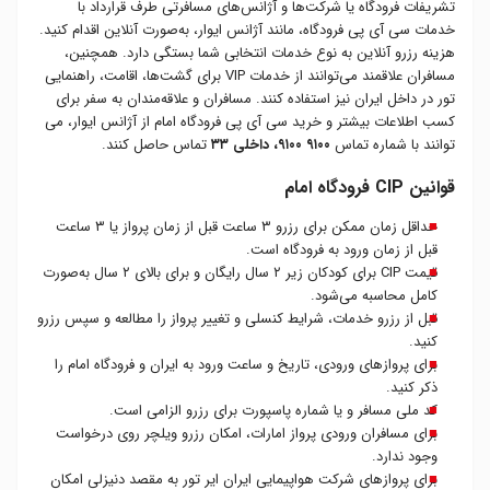
تشریفات فرودگاه یا شرکت‌ها و آژانس‌های مسافرتی طرف قرارداد با
خدمات سی آی پی فرودگاه، مانند آژانس ایوار، به‌صورت آنلاین اقدام کنید.
هزینه‌ رزرو آنلاین به نوع خدمات انتخابی شما بستگی دارد. همچنین،
مسافران علاقمند می‌توانند از خدمات VIP برای گشت‌ها، اقامت، راهنمایی
تور در داخل ایران نیز استفاده کنند. مسافران و علاقه‌مندان به سفر برای
کسب اطلاعات بیشتر و خرید سی آی پی فرودگاه امام از آژانس ایوار، می­‌
توانند با شماره تماس
۹۱۰۰ ۹۱۰۰، داخلی ۳۳
تماس حاصل کنند.
قوانین CIP فرودگاه امام
حداقل زمان ممکن برای رزرو ۳ ساعت قبل از زمان پرواز یا ۳ ساعت
قبل از زمان ورود به فرودگاه است.
قیمت CIP برای کودکان زیر ۲ سال رایگان و برای بالای ۲ سال به‌صورت
کامل محاسبه می‌شود.
قبل از رزرو خدمات، شرایط کنسلی و تغییر پرواز را مطالعه و سپس رزرو
کنید.
برای پروازهای ورودی، تاریخ و ساعت ورود به ایران و فرودگاه امام را
ذکر کنید.
کد ملی مسافر و یا شماره پاسپورت برای رزرو الزامی است.
برای مسافران ورودی پرواز امارات، امکان رزرو ویلچر روی درخواست
وجود ندارد.
برای پروازهای شرکت هواپیمایی ایران ایر تور به مقصد دنیزلی امکان