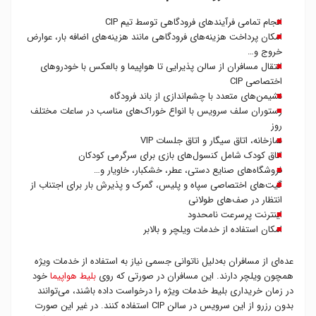
انجام تمامی فرآیندهای فرودگاهی توسط تیم CIP
امکان پرداخت هزینه‌های فرودگاهی مانند هزینه‌های اضافه بار، عوارض
خروج و…
انتقال مسافران از سالن پذیرایی تا هواپیما و بالعکس با خودروهای
اختصاصی CIP
نشیمن‌های متعدد با چشم‌اندازی از باند فرودگاه
رستوران سلف سرویس با انواع خوراک‌های مناسب در ساعات مختلف
روز
نمازخانه، اتاق سیگار و اتاق جلسات VIP
اتاق کودک شامل کنسول‌های بازی برای سرگرمی کودکان
فروشگاه‌های صنایع دستی، عطر، خشکبار، خاویار و…
گیت‌های اختصاصی سپاه و پلیس، گمرک و پذیرش بار برای اجتناب از
انتظار در صف‌های طولانی
اینترنت پرسرعت نامحدود
امکان استفاده از خدمات ویلچر و بالابر
عده‌ای از مسافران به‌دلیل ناتوانی جسمی نیاز به استفاده از خدمات ویژه
همچون ویلچر دارند. این مسافران در صورتی که روی
بلیط هواپیما
خود
در زمان خریداری بلیط خدمات ویژه را درخواست داده باشند، می‌توانند
بدون رزرو از این سرویس در سالن CIP استفاده کنند. در غیر این صورت