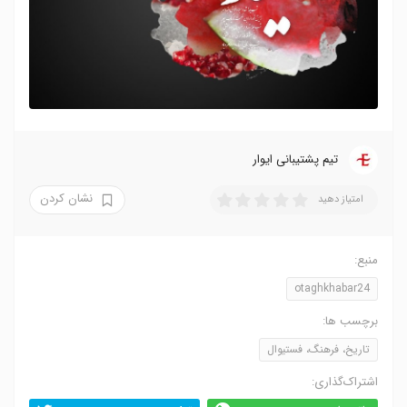
تیم پشتیبانی ایوار
نشان کردن
امتیاز دهید
منبع:
otaghkhabar24
برچسب ها:
تاریخ، فرهنگ، فستیوال
اشتراک‌گذاری: