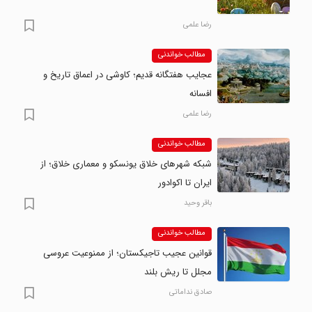
رضا علمی
مطالب خواندنی
عجایب هفتگانه قدیم؛ کاوشی در اعماق تاریخ و
افسانه
رضا علمی
مطالب خواندنی
شبکه شهرهای خلاق یونسکو و معماری خلاق؛ از
ایران تا اکوادور
باقر وحید
مطالب خواندنی
قوانین عجیب تاجیکستان؛ از ممنوعیت عروسی
مجلل تا ریش بلند
صادق نداماتی