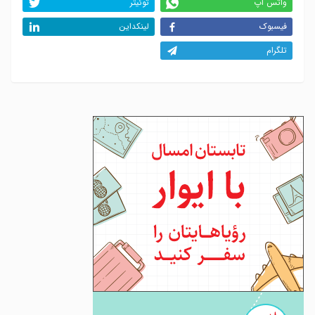
واتس اپ
توئیتر
فیسبوک
لینکداین
تلگرام