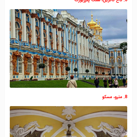
6. کاخ کاترین، سنت پترزبورگ
8. مترو، مسکو