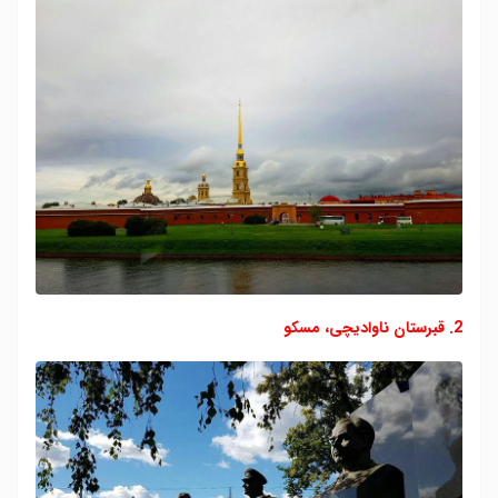
5. شاهزنگ، مسکو
6. کاخ کاترین، سنت پترزبورگ
8. مترو، مسکو
9. مترو، مسکو
10. کلیسای بلاگووشنسکی، مسکو
2. قبرستان ناوادیچی، مسکو