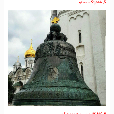
5. شاهزنگ،
مسکو