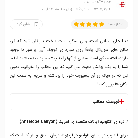
تیم پشتیبانی ایوار
1395/6/14
0
دیدگاه
زمان مطالعه: 6 دقیقه
نشان کردن
امتیاز دهید
دنیا جای زیبایی است، ولی ممکن است سخت باورتان شود که این
مکان های سوررئال واقعاً روی سیاره ی کوچک آبی و سبز ما وجود
دارند؛ البته ممکن است بعضی از آنها را به چشم خود دیده باشید اما ما
شما را به یک چالش دعوت می کنیم که این مطلب را بخوانید، بدون
این که در میانه ی آن پاسپورت خود را برداشته و سریع به سمت این
مکان ها پرواز کنید!
فهرست مطالب
۱. دره ی آنتلوپ، ایالات متحده ی آمریکا (Antelope
۱. دره ی آنتلوپ، ایالات متحده ی آمریکا (Antelope Canyon)
Canyon)
۲. سالار دی یونی، بولیوی (Salar de Uyuni)
دره‌ی آنتلوپ در بیابان ناواجو در آریزونا، دره‌ای عمیق و باریک است که
۳. دریاچه ی بایکال شمالی، روسیه (Northern Lake