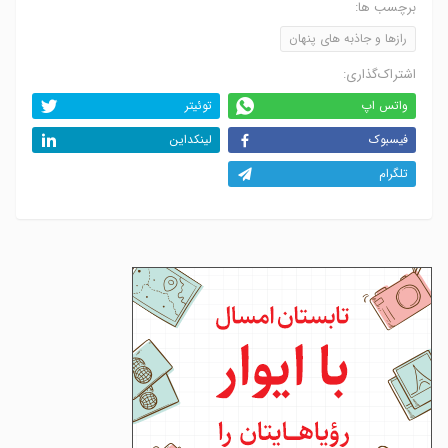
برچسب ها:
رازها و جاذبه های پنهان
اشتراک‌گذاری:
واتس اپ
توئیتر
فیسبوک
لینکداین
تلگرام