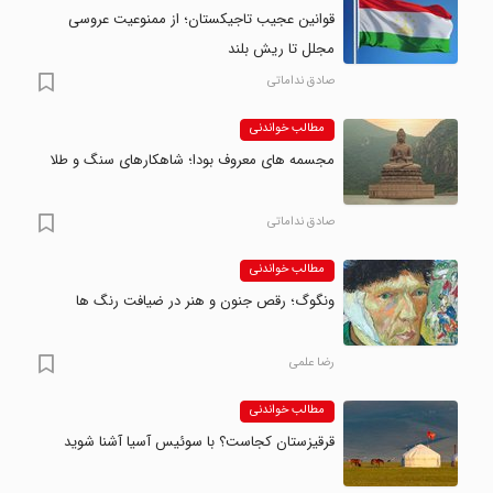
قوانین عجیب تاجیکستان؛ از ممنوعیت عروسی
مجلل تا ریش بلند
صادق نداماتی
مطالب خواندنی
مجسمه های معروف بودا؛ شاهکارهای سنگ و طلا
صادق نداماتی
مطالب خواندنی
ونگوگ؛ رقص جنون و هنر در ضیافت رنگ ها
رضا علمی
مطالب خواندنی
قرقیزستان کجاست؟ با سوئیس آسیا آشنا شوید