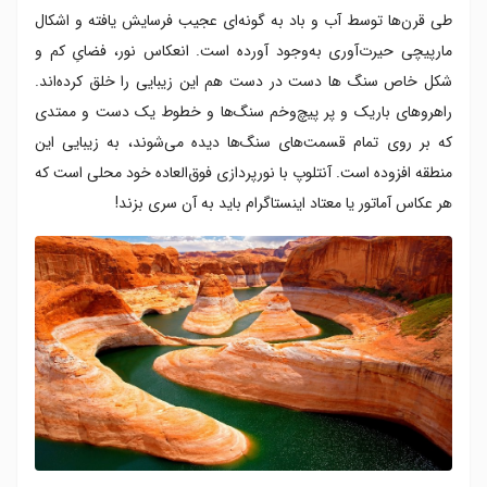
طی قرن‌ها توسط آب و باد به گونه‌ای عجیب فرسایش یافته و اشکال
Baikal)
مارپیچی حیرت‌آوری به‌وجود آورده است. انعکاس نور، فضایِ کم و
۴. آبشار کوآنگ سی، لائوس (Kung Si Waterfall)
۵. پارک ملی تورس دل پین ، شیلی (Torres del Paine
شکل خاص سنگ ها دست در دست هم این زیبایی را خلق کرده‌اند.
National Park)
راهرو‌های باریک و پر پیچ‌و‌خم سنگ‌ها و خطوط یک دست و ممتدی
۶. چشمه ی منشوری بزرگ، ایالات متحده ی آمریکا (Grand
که بر روی تمام قسمت‌های سنگ‌ها دیده می‌شوند، به زیبایی این
Prismatic Spring)
منطقه افزوده است. آنتلوپ با نور‌پردازی فوق‌العاده خود محلی است که
۷. هواکیکینا، پرو (Huacachina)
هر عکاس آماتور یا معتاد اینستاگرام باید به آن سری بزند!
۸. دروازه ی جهنم، ترکمنستان (The Door to Hell)
۹. دارک هجز، ایرلند شمالی (The Dark Hedges)
۱۰. کوهستان رینجانی، اندونزی (Mount Rinjani)