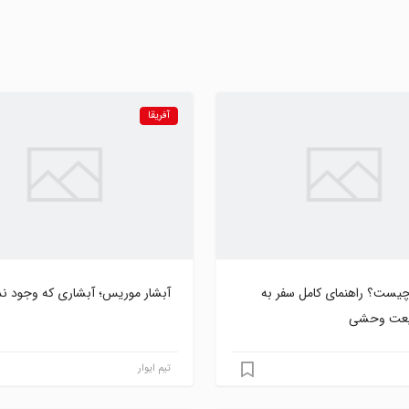
آفریقا
چیست؟ راهنمای کامل سفر به
آبشار موریس؛ آبشاری که وجود ندا
یعت وحشی
تیم ایوار