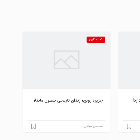
کیپ تاون
رد!
جزیره روبن؛ زندان تاریخی نلسون ماندلا
محسن مرادی