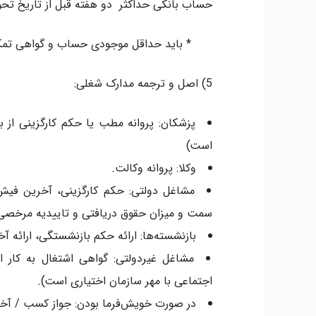
حساب بانکی حداکثر دو هفته قبل از تاریخ تحویل م
* باید حداقل موجودی حساب و گواهی تمکن برای هر نفر 0،000
5) اصل و ترجمه مدارک شغلی:
پزشکان: پروانه مطب یا حکم کارگزینی از ب
است)
وکلا: پروانه وکالت.
مشاغل دولتی: حکم کارگزینی، آخرین فیش 
سمت و میزان حقوق دریافتی و تاییدیه مرخصی، 
بازنشسته‌­ها: ارائه حکم بازنشستگی، ارائه
مشاغل غیردولتی: گواهی اشتغال به کار 
اجتماعی با مهر سازمان اختیاری است).
در صورت خویش‌فرما بودن: جواز کسب / آخر