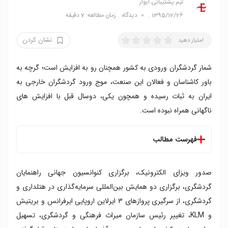
تیم پشتیبانی ایوار
1395/12/26
0
دیدگاه
زمان مطالعه: 7 دقیقه
نشان کردن
امتیاز دهید
شمار گردشگران ورودی به کشور همچنان رو به افزایش است؛ گرچه به
باور کاشناسان و فعالان این صنعت، موج ورود گردشگران خارجی به
ایران به ثبات رسیده و همچون یکی، دوسال قبل با افزایش های
ناگهانی همراه نبوده است.
فهرست مطالب
۱. ویزای الکترونیک
صدور ویزای الکترونیک، برگزاری کنوانسیون جهانی راهنمایان
۲. کنوانسیون جهانی راهنمایان گردشگری
۳. دو همایش سرمایه گذاری
گردشگری، برگزاری دو همایش بین‌المللی سرمایه‌گذاری در هتلداری و
۴. از سرگیری پروازهای ۳ ایرلاین اروپایی
گردشگری، از سرگیری پروازهای ۳ ایرلاین اروپایی ایرفرانس و بریتیش
۵. تغییر رئیس سازمان گردشگری
و KLM، تغییر رئیس سازمان میراث فرهنگی و گردشگری، تسهیل
۶. تسهیل روادید با چند کشور