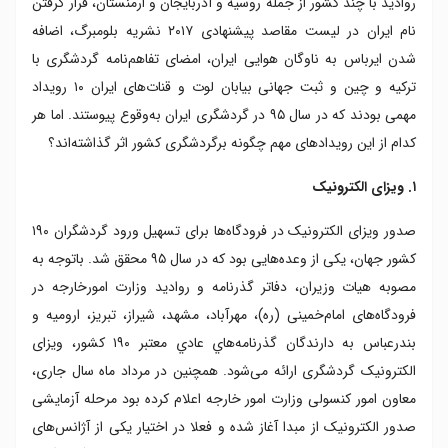
روادید با چند کشور از جمله روسیه و آذربایجان و ارمنستان، قرار گرفتن
۷. ایران در لیست مقاصد بلومبرگ
نام ایران در لیست مقاصد پیشنهادی ۲۰۱۷ نشریه بلومبرگ، اضافه
۸. ایرباس ها در آسمان ایران
شدن ایرباس به ناوگان هوایی ایران، امضای تفاهم‌نامه گردشگری با
۹. امضای تفاهم نامه با ترکیه و چین
ترکیه و چین و ثبت جهانی بیابان لوت و قنات‌های ایران ۱۰ رویداد
۱۰. ثبت جهانی لوت و قنات ها
مهمی بودند که در سال ۹۵ در گردشگری ایران به‌وقوع پیوستند. اما هر
کدام از این رویدادهای مهم چگونه برگردشگری کشور اثر گذاشته‌اند؟
۱. ویزای الکترونیک
صدور ویزای الکترونیک در فرودگاه‌ها برای تسهیل ورود گردشگران ۱۹۰
کشور جهان، یکی از وعده‌هایی بود که در سال ۹۵ محقق شد. باتوجه به
مصوبه هيات وزيران، دفاتر گذرنامه و رواديد وزارت امورخارجه در
فرودگاه‌های امام‌خمينی (ره)، مهرآباد، مشهد، شيراز، تبريز، ارومیه و
بندرعباس به دارندگان گذرنامه‌هاي عادي معتبر ۱۹۰ کشور، ویزای
الکترونیک گردشگری ارائه می‌شود. همچنین در مرداد ماه سال جاری،
معاون امور کنسولی وزارت امور خارجه اعلام کرده بود مرحله آزمایشی
صدور الکترونیک از مبدا آغاز شده و فعلا در اختیار یکی از آژانس‌های