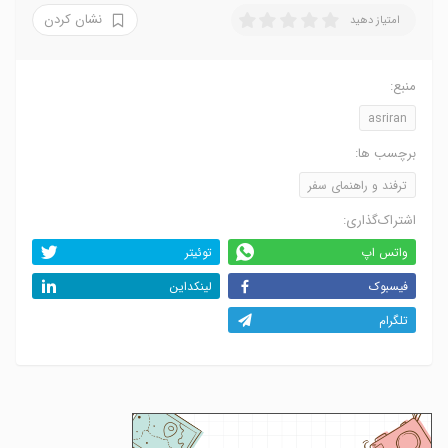
نشان کردن
امتیاز دهید
منبع:
asriran
برچسب ها:
ترفند و راهنمای سفر
اشتراک‌گذاری:
واتس اپ
توئیتر
فیسبوک
لینکداین
تلگرام