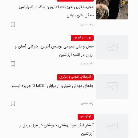
عجیب ترین حیوانات آمازون؛ ساکنان اسرارآمیز
جنگل های بارانی
رضا علمی
بوینس آیرس
حمل و نقل عمومی بوینس آیرس؛ کاوشی آسان و
ارزان در قلب آرژانتین
رضا علمی
آمریکای جنوبی و مرکزی
جاهای دیدنی شیلی؛ از بیابان آتاکاما تا جزیره ایستر
رضا علمی
ایگواسو
آبشار ایگواسو؛ بهشتی خروشان در مرز برزیل و
آرژانتین