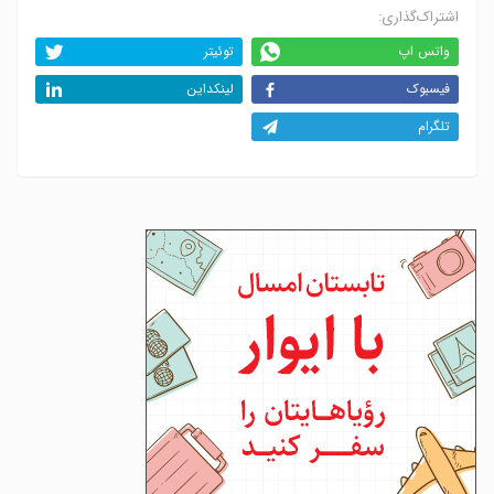
اشتراک‌گذاری:
واتس اپ
توئیتر
فیسبوک
لینکداین
تلگرام