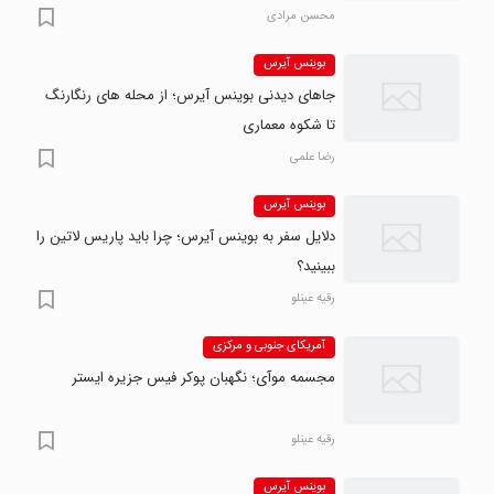
محسن مرادی
بوینس آیرس
جاهای دیدنی بوینس آیرس؛ از محله های رنگارنگ
تا شکوه معماری
رضا علمی
بوینس آیرس
دلایل سفر به بوینس آیرس؛ چرا باید پاریس لاتین را
ببینید؟
رقیه عینلو
آمریکای جنوبی و مرکزی
مجسمه موآی؛ نگهبان پوکر فیس جزیره ایستر
رقیه عینلو
بوینس آیرس