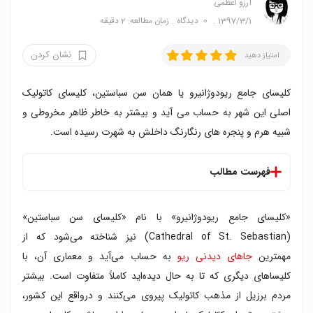
آرزو اعظمی
1397/3/1
0
دیدگاه
زمان مطالعه: 2 دقیقه
نشان کردن
امتیاز دهید
کلیسای جامع ریودوژانیرو یا همان سن سباستین، کلیسای کاتولیک
اصلی این شهر به حساب می آید و بیشتر به خاطر ظاهر مخروطی و
شبیه هرم و پنجره های رنگارنگ داخلش به شهرت رسیده است.
فهرست مطالب
«کلیسای جامع ریودوژانیرو» با نام «کلیسای سن سباستین»
(Cathedral of St. Sebastian) نیز شناخته می‌شود که از
مهمترین
جاهای دیدنی ریو
به حساب می‌آید و معماری آن، با
کلیساهای دیگری که تا به حال دیده‌اید کاملاً متفاوت است. بیشتر
مردم برزیل از مذهب کاتولیک پیروی می‌کنند و درواقع این کشور،