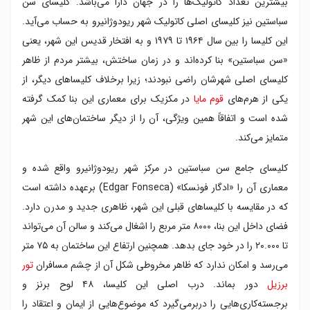
بیشترین تعداد کاتولیک‌ها را در جهان دارا می‌باشد. کلیسای سن
سباستین نیز کلیسای اصلی کاتولیک شهر ریودوژانیرو به حساب می‌آید.
این کلیسا را بین سال ۱۹۶۴ تا ۱۹۷۹ و به افتخار قدیس این شهر، یعنی
«سن سباستین» بنا کرده‌اند و در زمان ساختش، بیشتر مردم از ظاهر
کلیسای اصلی شهرشان راضی نبودند؛ زیرا برخلاف کلیساهای دیگر، از
یکی از هرم‌های
قوم مایا
در مکزیک برای معماری این بنا کمک گرفته
شده است و اتفاقاً همین ویژگی، آن را از دیگر ساختمان‌های این شهر
متمایز می‌کند.
کلیسای جامع سن سباستین در مرکز شهر ریودوژانیرو واقع شده و
معماری آن را «ادگار فونسکا» (Edgar Fonseca) برعهده داشته است
که در مقایسه با کلیساهای قبلی این شهر، ظاهری جدید و مدرن دارد.
فضای داخل این بنا، ۸۰۰۰ متر مربع را اشغال می‌کند و سالن آن می‌تواند
تا ۲۰.۰۰۰ را در خود جای بدهد. همچنین ارتفاع این ساختمان به ۷۵ متر
می‌رسد و امکان ندارد که ظاهر مخروطی شکل آن از چشم مسافران
تور
برزیل
دور بماند. درب اصلی این کلیسا، ۴۸ لوح برنز و
برجسته‌کاری‌هایی را دربرمی‌گیرد که موضوع‌هایی از ایمان و اعتقاد را