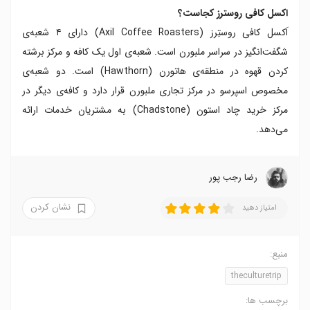
اکسل کافی روسترز کجاست؟
اَکسل کافی روستِرز (Axil Coffee Roasters) دارای ۴ شعبه‌ی
شگفت‌انگیز در سراسر ملبورن است. شعبه‌ی اول یک کافه و مرکز برشته
کردن قهوه‌ در منطقه‌ی هاتورن (Hawthorn) است. دو شعبه‌ی
مخصوص اسپرسو در مرکز تجاری ملبورن قرار دارد و کافه‌ی دیگر در
مرکز خرید چاد استون (Chadstone) به مشتریان خدمات ارائه
می‌دهد.
رضا‍ رجب پور
نشان کردن
امتیاز دهید
منبع:
theculturetrip
برچسب ها: