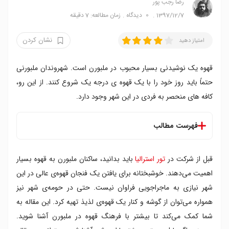
رضا‍ رجب پور
1397/12/7
0
دیدگاه
زمان مطالعه: 7 دقیقه
نشان کردن
امتیاز دهید
قهوه یک نوشیدنی بسیار محبوب در ملبورن است. شهروندان ملبورنی
حتماً باید روز خود را با یک قهوه ی درجه یک شروع کنند. از این رو،
کافه های منحصر به فردی در این شهر وجود دارد.
فهرست مطالب
فهرست بهترین کافه های ملبورن
قبل از شرکت در
تور استرالیا
باید بدانید، ساکنان ملبورن به قهوه بسیار
۱. اکسل کافی روسترز
۲. سنت علی کافی روسترز
اهمیت می‌دهند. خوشبختانه برای یافتن یک فنجان قهوه‌ی عالی در این
۳. سون سیدز
شهر نیازی به ماجراجویی فراوان نیست. حتی در حومه‌ی شهر نیز
۴. کد بلک کافی روسترز
همواره می‌توان از گوشه و کنار یک قهوه‌ی لذیذ تهیه کرد. این مقاله به
۵. پراود مری
شما کمک می‌کند تا بیشتر با فرهنگ قهوه در ملبورن آشنا شوید.
۶. اوری دی کافی