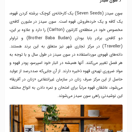
۳. سون سیدز
سِوِن سیدز (Seven Seeds) یک کارخانه‌ی کوچک برشته کردن قهوه،
یک کافه و یک خرده‌فروش قهوه است. سون سیدز در ملبورن کافه‌ی
مخصوص خود در منطقه‌ی کارلتون (Carlton) را دارد و علاوه بر این،
دو کافه‌ی برادِر بابا بودان (Brother Baba Budan) و تراولر
(Traveller) در مرکز تجاری شهر نیز متعلق به این برند هستند.
دانه‌های قهوه‌ی مورداستفاده در سون سیدز در طول سال و با توجه به
هر فصل تغییر می‌کنند. آنها همیشه در انبار خود اسپرسو، پودر قهوه و
مواد ضروری تهیه‌ی قهوه ذخیره دارند. از آن جایی‌که صددرصد از عواید
حاصل از این مرکز صرف زنان در سازمان غیرانتفاعی «زنان در آفریقا»
می‌شود، عاشقان قهوه مرتباً برای امتحان و نمره دادن به انواع مختلف
این نوشیدنی راهی سون سیدز می‌شوند.