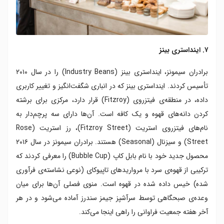
۷. اینداستری بینز
برادران سیمونز، اینداستری بینز (Industry Beans) را در سال ۲۰۱۰
تأسیس کردند. اینداستری بینز که در انباری شگفت‌انگیز و تغییر کاربری
داده، در منطقه‌ی فیتزروی (Fitzroy) قرار دارد، مرکزی برای برشته
کردن دانه‌های قهوه و یک کافه است. آن‌ها دارای سه پرچم‌دار به
نام‌های فیتزروی استریت (Fitzroy Street)، رز استریت (Rose
Street) و سیزنال (Seasonal) هستند. برادران سیمونز در سال ۲۰۱۶
محصول جدید خود با نام بابل کاپ (Bubble Cup) را معرفی کردند که
ترکیبی از قهوه‌ی سرد با مرواریدهای تاپیوکای (نوعی نشاسته‌ی فرآوری‌
شده) خیس‌ داده‌ شده در قهوه است. منوی فصلی آن‌ها برای میان
وعده‌ی صبحگاهی توسط سرآشپز جیمز سندرز آماده می‌شود و در هر
آخر هفته جمعیت فراوانی را راهی اینجا می‌کند.