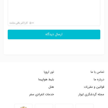
500
کاراکتر باقی مانده
ارسال دیدگاه
تماس با ما
تور اروپا
درباره ما
بلیط هواپیما
قوانین و مقررات
هتل
مجله گردشگری ایوار
خدمات انفرادی سفر