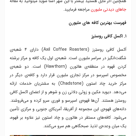
همچنین اگر مایل هستید بیشتر با این شهر آشنا شوید میتوانید به مقاله
۷. اینداستری بینز
جاهای دیدنی ملبورن
مراجعه فرمایید.
۸. مارکت لین کافی
۹. هایر گراوند
فهرست بهترین کافه های ملبورن
۱۰. دیوک کافی روسترز
۱. اکسل کافی روسترز
اَکسل کافی روستِرز (Axil Coffee Roasters) دارای ۴ شعبه‌ی
شگفت‌انگیز در سراسر ملبورن است. شعبه‌ی اول یک کافه و مرکز برشته
کردن قهوه‌ در منطقه‌ی هاتورن (Hawthorn) است. دو شعبه‌ی
مخصوص اسپرسو در مرکز تجاری ملبورن قرار دارد و کافه‌ی دیگر در
مرکز خرید چاد استون (Chadstone) به مشتریان خدمات ارائه
می‌دهد. دیوید مَکین و زوئی دِلانی زن و شوهر و از اعضای اکسل کافی
روسترز هستند. آن‌ها قهوه‌ی اسپرسو و فوری سرو کرده و می‌فروشند.
دانه‌های قهوه‌ی این مجموعه از آفریقا، آمریکای جنوبی و مرکزی تأمین
می‌شود. کافه‌های مستقر در هاتورن و چاد استون نیز علاوه بر قهوه،
یک میان وعده‌ی لذیذ صبحگاهی هم سرو می‌کنند.