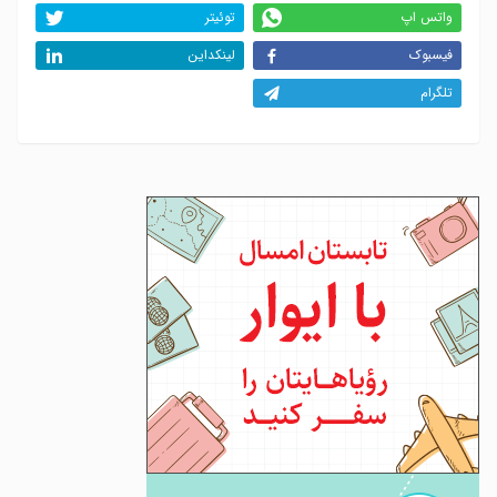
واتس اپ
توئیتر
فیسبوک
لینکداین
تلگرام