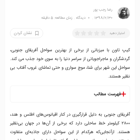
رضا‍ رجب پور
1398/2/30
0
دیدگاه
زمان مطالعه: 5 دقیقه
نشان کردن
امتیاز دهید
کیپ تاون با میزبانی از برخی از بهترین سواحل آفریقای جنوبی،
گردشگران و ماجراجویانی از سراسر دنیا را به سوی خود جذب می کند.
سواحل این شهر برای شنا، موج سواری و حتی تماشای غروب آفتاب بی
نظیر هستند.
فهرست مطالب
فهرست سواحل کیپ تاون
آفریقای جنوبی به دلیل قرارگیری در کنار اقیانوس‌های اطلس و هند،
۱. ساحل میلنرتون
۲. خلیج کوچک در بلوبرگ استراند
۲۸۰۰ کیلومتر خط ساحلی دارد که برخی از آن‌ها در جهان بی‌نظیر
۳. سواحل کلیفتون
هستند. ازآنجایی‌که هرکدام از این سواحل دارای جاذبه‌ای متفاوت
۴. ساحل کمپس بی