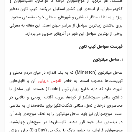
هستند، هر فردی، از موج‌سواران گرفته تا غواصان، اسب‌سواران و
۵. ساحل صخره ها
گلایدرسواران، از آب‌های این کشور استقبال می‌کنند. کیپ تاون به‌طور
ویژه و به لطف مناظر تماشایی و شهرهای ساحلی خود، مقصدی محبوب
برای عاشقان زیباترین سواحل از سراسر جهان است. این مقاله به معرفی
برخی از بهترین سواحل این شهر در آفریقای جنوبی می‌پردازد.
فهرست سواحل کیپ تاون
۱. ساحل میلنرتون
ساحل میلنِرتون (Milnerton) که به یک اندازه در میان مردم محلی و
توریست‌ها محبوب است، به خاطر
فانوس دریایی
آن و قایق‌هایی
شهرت دارد که عازم خلیج زیبای تِیبِل (Table) هستند. این ساحل با
داشتن مناظر حیرت‌انگیز از کوه‌ها، غروب آفتاب رویایی و تالابی در
محاصره‌ی درختان نخل، مکانی شگفت‌انگیز برای علاقه‌مندان به عکاسی
است. موج‌سواران نیز باید ساحل میلنرتون را به لطف موج‌های بلند آن
در برنامه‌ی سفر خود قرار دهند. تابستان‌ها در صبح‌های چهارشنبه،
موج‌سواران فراوانی به خلیج بزرگ یا بیگ بِی (Big Bay) برای ورزش