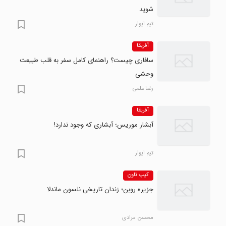
شوید
تیم ایوار
آفریقا
سافاری چیست؟ راهنمای کامل سفر به قلب طبیعت
وحشی
رضا علمی
آفریقا
آبشار موریس؛ آبشاری که وجود ندارد!
تیم ایوار
کیپ تاون
جزیره روبن؛ زندان تاریخی نلسون ماندلا
محسن مرادی