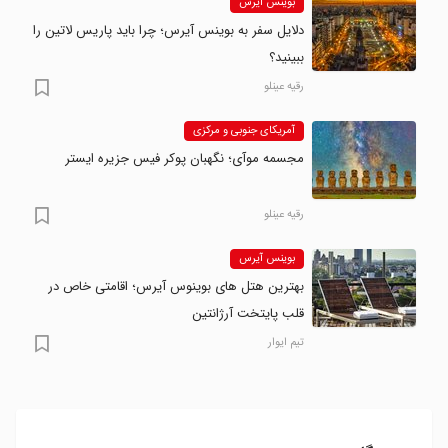
بوینس آیرس
دلایل سفر به بوینس آیرس؛ چرا باید پاریس لاتین را
ببینید؟
رقیه عینلو
آمریکای جنوبی و مرکزی
مجسمه موآی؛ نگهبان پوکر فیس جزیره ایستر
رقیه عینلو
بوینس آیرس
بهترین هتل های بوینوس آیرس؛ اقامتی خاص در
قلب پایتخت آرژانتین
تیم ایوار