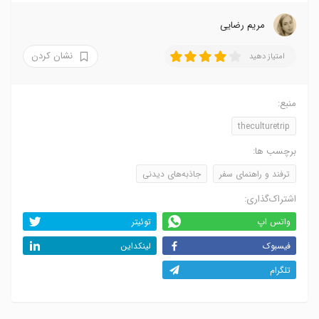
مریم رضایی
نشان کردن
امتیاز دهید
منبع:
theculturetrip
برچسب ها:
ترفند و راهنمای سفر
جاذبه‌های دیدنی
اشتراک‌گذاری:
واتس اپ
توئیتر
فیسبوک
لینکداین
تلگرام