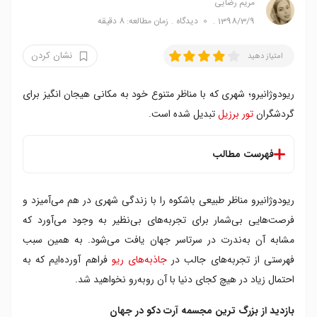
مریم رضایی
1398/3/9
0
دیدگاه
زمان مطالعه: 8 دقیقه
نشان کردن
امتیاز دهید
ریودوژانیرو؛ شهری که با مناظر متنوع خود به مکانی هیجان انگیز برای
گردشگران
تور برزیل
تبدیل شده است.
فهرست مطالب
بازدید از بزرگ ترین مجسمه آرت دکو در جهان
ریودوژانیرو مناظر طبیعی باشکوه را با زندگی شهری در هم می‌آمیزد و
بازدید از بزرگ ترین جنگل شهری جهان
تله کابین سواری بر فراز قله سنگی در اقیانوس
فرصت‌هایی بی‌شمار برای تجربه‌های بی‌نظیر به وجود می‌آورد که
رستوران الهام بخش آهنگ گاروتا جیپانیما
مشابه آن به‌ندرت در سرتاسر جهان یافت می‌شود. به همین سبب
زادگاه موسیقی سامبا
فهرستی از تجربه‌های جالب در
جاذبه‌های ریو
فراهم آورده‌ایم که به‌
بازدید از بزرگ ترین استادیوم فوتبال در برزیل
احتمال‌ زیاد در هیچ کجای دنیا با آن روبه‌رو نخواهید شد.
تماشای غروب دل انگیز ریو
بازدید از فاولا
بازدید از بزرگ ترین مجسمه آرت دکو در جهان