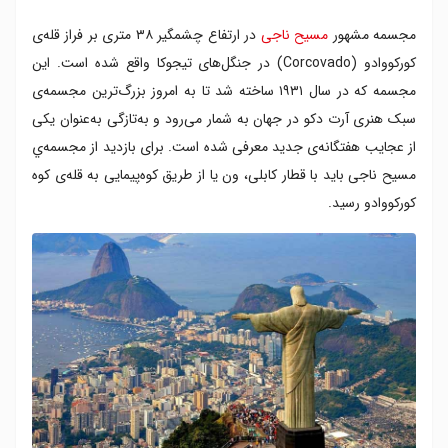
تفریحات ورزشی در فضای باز
مجسمه مشهور
مسیح ناجی
در ارتفاع چشمگیر ۳۸ متری بر فراز قله‌ی
تنوع اعجاب انگیز ریو
صعود بر قله ۸۴۰ متری
کورکووادو (Corcovado) در جنگل‌های تیجوکا واقع شده است. این
کاوش یک هتل متروک در میان جنگل
مجسمه که در سال ۱۹۳۱ ساخته شد تا به امروز بزرگ‌ترین مجسمه‌ی
بازدید از شهربازی متروک
سبک هنری آرت دکو در جهان به شمار می‌رود و به‌تازگی به‌عنوان یکی
بهترین آلاچیق چینی خارج از مرزهای چین
از عجایب هفتگانه‌ی جدید معرفی شده است. برای بازدید از مجسمه‌ي
مسیح ناجی باید با قطار کابلی، ون یا از طریق کوه‌پیمایی به قله‌ی کوه
کورکووادو رسید.