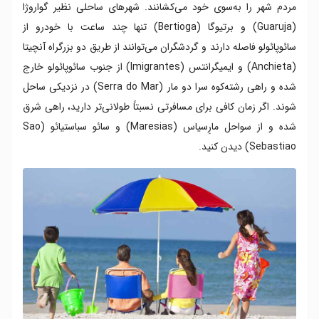
مردم شهر را به‌سوی خود می‌کشانند. شهرهای ساحلی نظیر گواروژا
(Guaruja) و برتیوگا (Bertioga) تنها چند ساعت با خودرو از
سائوپائولو فاصله دارند و گردشگران می‌توانند از طریق دو بزرگراه آنچیتا
(Anchieta) و ایمیگرانتس (Imigrantes) از جنوب سائوپائولو خارج
شده و راهی رشته‌کوه سرا دو مار (Serra do Mar) در نزدیکی ساحل
شوند. اگر زمان کافی برای مسافرتی نسبتاً طولانی‌تر دارید، راهی شرق
شده و از سواحل مارِسیاس (Maresias) و سائو سباستیائو (Sao
Sebastiao) دیدن کنید.