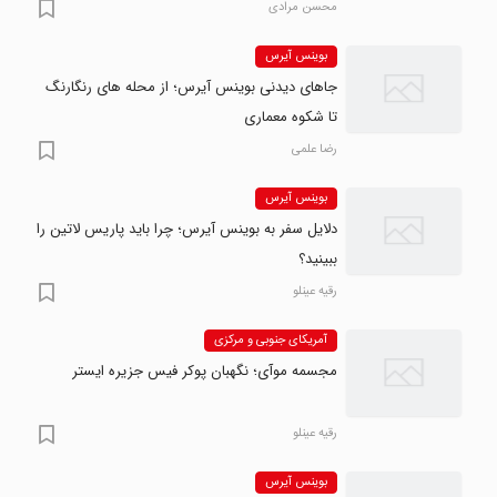
محسن مرادی
بوینس آیرس
جاهای دیدنی بوینس آیرس؛ از محله های رنگارنگ
تا شکوه معماری
رضا علمی
بوینس آیرس
دلایل سفر به بوینس آیرس؛ چرا باید پاریس لاتین را
ببینید؟
رقیه عینلو
آمریکای جنوبی و مرکزی
مجسمه موآی؛ نگهبان پوکر فیس جزیره ایستر
رقیه عینلو
بوینس آیرس