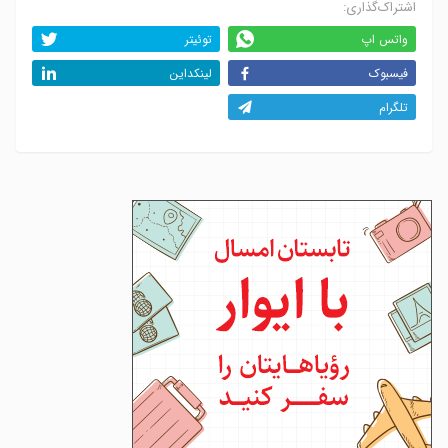
اشتراک‌گذاری:
واتس اپ
توئیتر
فیسبوک
لینکداین
تلگرام