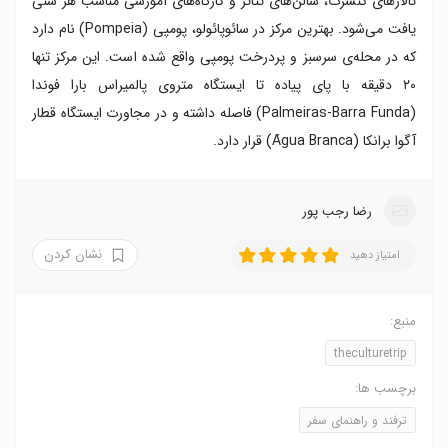
تالارهای کنسرت، سالن‌های تئاتر و کارگاه‌های آموزشی مناسب هر سنی
یافت می‌شود. بهترین مرکز در سائوپائولو، پومپی (Pompeia) نام دارد
که در محله‌ی سرسبز و پردرخت پومپی واقع شده است. این مرکز تنها
۲۰ دقیقه با پای پیاده تا ایستگاه متروی پالمیراس بارا فوندا
(Palmeiras-Barra Funda) فاصله داشته و در مجاورت ایستگاه قطار
آگوا برانکا (Água Branca) قرار دارد.
رضا‍ رجب پور
نشان کردن
امتیاز دهید
منبع:
theculturetrip
برچسب ها:
ترفند و راهنمای سفر