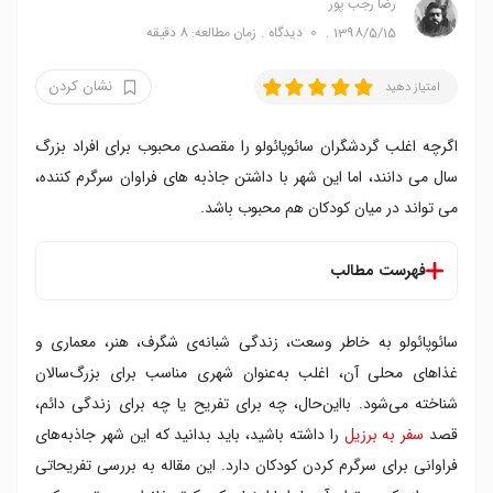
رضا‍ رجب پور
1398/5/15
0
دیدگاه
زمان مطالعه: 8 دقیقه
نشان کردن
امتیاز دهید
اگرچه اغلب گردشگران سائوپائولو را مقصدی محبوب برای افراد بزرگ
سال می دانند، اما این شهر با داشتن جاذبه های فراوان سرگرم کننده،
می تواند در میان کودکان هم محبوب باشد.
فهرست مطالب
۱. به باغ وحش بروید
سائوپائولو به خاطر وسعت، زندگی شبانه‌ی شگرف، هنر، معماری و
۲. از موزه علوم دیدن کنید
۳. گذران یک روز در پارک
غذاهای محلی آن، اغلب به‌عنوان شهری مناسب برای بزرگ‌سالان
۴. راهی ساحل شوید
شناخته می‌شود. بااین‌حال، چه برای تفریح یا چه برای زندگی دائم،
۵. از مارها دیدن کنید
قصد
سفر به برزیل
را داشته باشید، باید بدانید که این شهر جاذبه‌های
۶. به دیدن آکواریوم سائوپائولو بروید
فراوانی برای سرگرم کردن کودکان دارد. این مقاله به بررسی تفریحاتی
۷. به سینما بروید