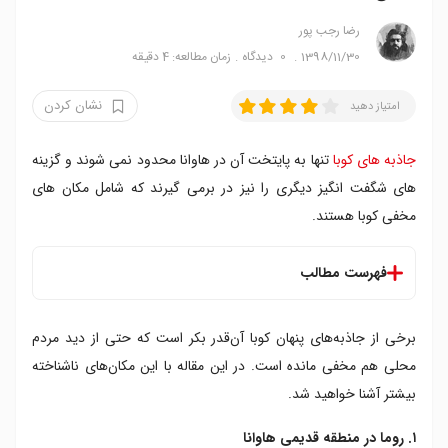
رضا‍ رجب پور
1398/11/30
0
دیدگاه
زمان مطالعه: 4 دقیقه
نشان کردن
امتیاز دهید
جاذبه های کوبا
تنها به پایتخت آن در هاوانا محدود نمی شوند و گزینه
های شگفت انگیز دیگری را نیز در برمی گیرند که شامل مکان های
مخفی کوبا هستند.
فهرست مطالب
۱. روما در منطقه قدیمی هاوانا
برخی از جاذبه‌های پنهان کوبا آن‌قدر بکر است که حتی از دید مردم
۲. آبشار سوروا در پینار دل ریو
۳. کوبا لیبرو در هاوانا
محلی هم مخفی مانده است. در این مقاله با این مکان‌های ناشناخته
۴. برج ماناکا ایزناگا
بیشتر آشنا خواهید شد.
۵. کافه لیتراریو در ودادو
۱. روما در منطقه قدیمی هاوانا
۶. ماریا لا گوردا در پینار دل ریو