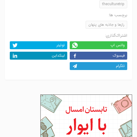
theculturetrip
برچسب ها:
رازها و جاذبه های پنهان
اشتراک‌گذاری:
واتس اپ
توئیتر
فیسبوک
لینکداین
تلگرام