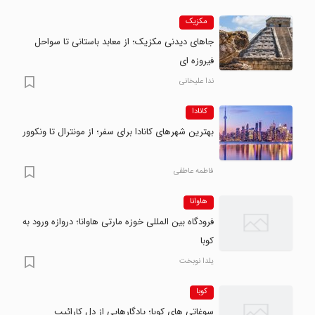
مکزیک
جاهای دیدنی مکزیک؛ از معابد باستانی تا سواحل
فیروزه ای
ندا علیخانی
کانادا
بهترین شهرهای کانادا برای سفر؛ از مونترال تا ونکوور
فاطمه عاطفی
هاوانا
فرودگاه بین المللی خوزه مارتی هاوانا؛ دروازه ورود به
کوبا
یلدا نوبخت
کوبا
سوغاتی های کوبا؛ یادگارهایی از دل کارائیب