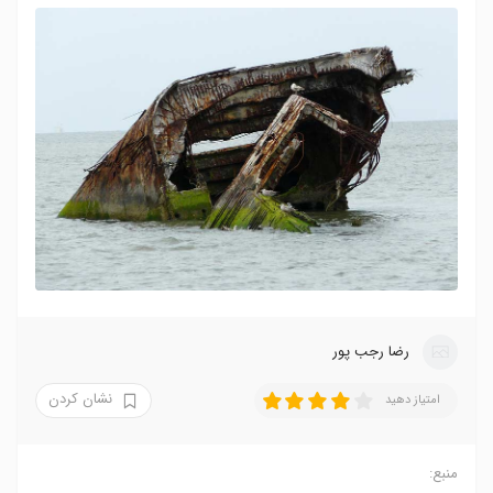
رضا‍ رجب پور
نشان کردن
امتیاز دهید
منبع: