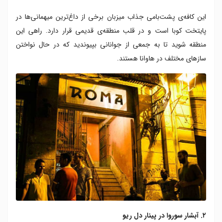
۷. پارک باکانائو
این کافه‌ی پشت‌بامی جذاب میزبان برخی از داغ‌ترین میهمانی‌ها در
۸. پارک ال نیچو
پایتخت کوبا است و در قلب منطقه‌ی قدیمی قرار دارد. راهی این
۹. فوسترلاندیا در هاوانا
منطقه شوید تا به جمعی از جوانانی بپیوندید که در حال نواختن
۱۰. کشتی غرق شده سن پاسکال
سازهای مختلف در هاوانا هستند.
۲. آبشار سوروا در پینار دل ریو