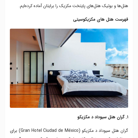
۷. هتل هابیتا
هتل‌ها و بوتیک هتل‌های پایتخت مکزیک را برایتان آماده کرده‌ایم.
۸. هتل داون تاون مکزیکو
فهرست هتل های مکزیکوسیتی
۹. هتل والیس
۱۰. هتل کارلوتا
۱۱. هتل پوگ سیل بوتیک کویوآکان
۱. گران هتل سیوداد د مکزیکو
گران هتل سیوداد د مکزیکو (Gran Hotel Ciudad de México) برای