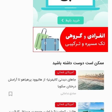
ممکن است دوست داشته باشید
آمریکای شمالی
جاهای دیدنی کالیفرنیا؛ از هالیوود پرهیاهو تا آرامش
درختان سکویا
صادق نداماتی
آمریکای شمالی
هائیتی کجاست؟ با اولین جمهوری مستقل کارائیب