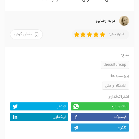
مریم رضایی
نشان کردن
امتیاز دهید
منبع:
theculturetrip
برچسب ها:
اقامتگاه و هتل
اشتراک‌گذاری:
واتس اپ
توئیتر
فیسبوک
لینکداین
تلگرام