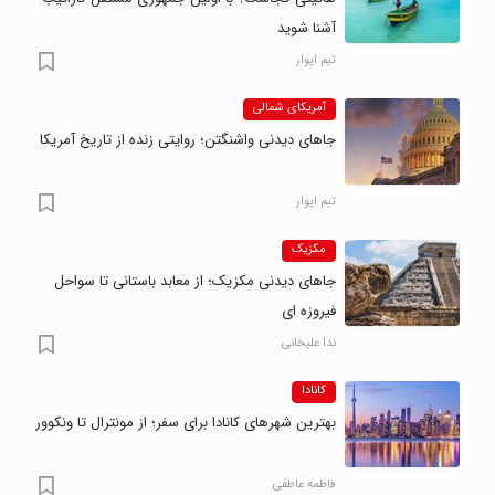
آشنا شوید
تیم ایوار
آمریکای شمالی
جاهای دیدنی واشنگتن؛ روایتی زنده از تاریخ آمریکا
تیم ایوار
مکزیک
جاهای دیدنی مکزیک؛ از معابد باستانی تا سواحل
فیروزه ای
ندا علیخانی
کانادا
بهترین شهرهای کانادا برای سفر؛ از مونترال تا ونکوور
فاطمه عاطفی