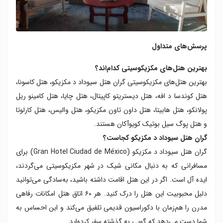
پرسش‌های متداول
بهترین هتل‌های مکزیکوسیتی کدام‌اند؟
بهترین هتل‌های مکزیکوسیتی گران هتل سیوداد د مکزیکو، هتل کاسونا،
هتل کوندسا د افه، هتل دیستریتو کاپیتال، هتل چایا، هتل کامینو ریل
پولانکو، هتل هابیتا، هتل داون تاون مکزیکو، هتل والیس، هتل کارلوتا
و هتل پوگ سیل بوتیک کویوآکان هستند.
گران هتل سیوداد د مکزیکو کجاست؟
گران هتل سیوداد د مکزیکو (Gran Hotel Ciudad de México) برای
مسافرانی که به دنبال مکانی شیک در شهر مکزیکوسیتی می‌گردند،
ایده آل است. اگر در این هتل اقامت داشته باشید، به‌سادگی می‌توانید
دلیل محبوبیت این هتل را درک کنید. هر ۶۰ اتاق هتل امکانات رفاهی
مدرن را هم‌زمان با دکوراسیون قدیمی تلفیق می‌کند و این احساس به
شما دست می‌دهد که گویی به گذشته سفر کرده‌اید.