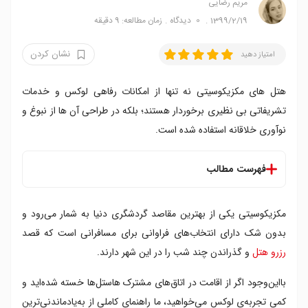
مریم رضایی
1399/2/19
0
دیدگاه
زمان مطالعه: 9 دقیقه
نشان کردن
امتیاز دهید
هتل های مکزیکوسیتی نه تنها از امکانات رفاهی لوکس و خدمات
تشریفاتی بی نظیری برخوردار هستند؛ بلکه در طراحی آن ها از نبوغ و
نوآوری خلاقانه استفاده شده است.
فهرست مطالب
فهرست هتل های مکزیکوسیتی
مکزیکوسیتی یکی از بهترین مقاصد گردشگری دنیا به شمار می‌رود و
۱. گران هتل سیوداد د مکزیکو
۲. هتل کاسونا
بدون شک دارای انتخاب‌های فراوانی برای مسافرانی است که قصد
۳. هتل کوندسا د افه
رزرو هتل
و گذراندن چند شب را در این شهر دارند.
۴. هتل دیستریتو کاپیتال
بااین‌وجود اگر از اقامت در اتاق‌های مشترک هاستل‌ها خسته شده‌اید و
۵. هتل چایا
۶. هتل کامینو ریل پولانکو
کمی تجربه‌ی لوکس می‌خواهید، ما راهنمای کاملی از به‌یادماندنی‌ترین