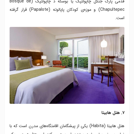
قدمی پارک جنگل چاپولتپک یا بوسکه د چاپولتپک (Bosque de
Chapultepec) و موزه‌ی کودکان پاپالوته (Papalote) قرار گرفته
است.
۷. هتل هابیتا
هتل هابیتا (Habita) یکی از پیشگامان اقامتگاه‌های مدرن است که با