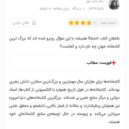
رضا‍ رجب پور
1399/5/5
1
دیدگاه
زمان مطالعه: 10 دقیقه
نشان کردن
امتیاز دهید
عاشقان کتاب احتمالاً همیشه با این سؤال روبرو شده اند که بزرگ ترین
کتابخانه جهان چه نام دارد و کجاست؟
فهرست مطالب
فهرست بزرگترین کتابخانه های دنیا
کتابخانه‌ها برای هزاران سال مهم‌ترین و بزرگ‌‌ترین مخازن دانش بشری
۱. کتابخانه کنگره آمریکا
آیا می دانستید؟
بوده‌اند. کتابخانه‌ها در طول تاریخ همواره با کلکسیونی از کتاب‌ها، اسناد
۲. کتابخانه ملی بریتانیا
دولتی و دیگر منابع علمی پر شده‌اند. بزرگترین کتابخانه‌های دنیا امروزه
آیا می دانستید؟
نیز همچنان پرطرفدارند و سالانه از شمار بالایی دانشجو و محقق علمی
۳. کتابخانه عمومی نیویورک
میزبانی می‌کنند و پیوسته در حال توسعه‌ی منابع کتابخانه‌ای خود
آیا می دانستید؟
هستند.
۴. کتابخانه و آرشیو ملی کانادا