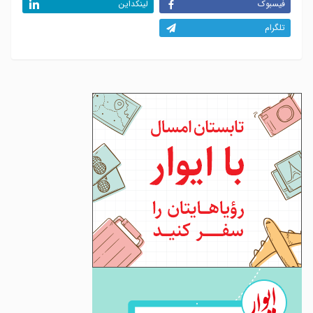
فیسبوک
لینکداین
تلگرام