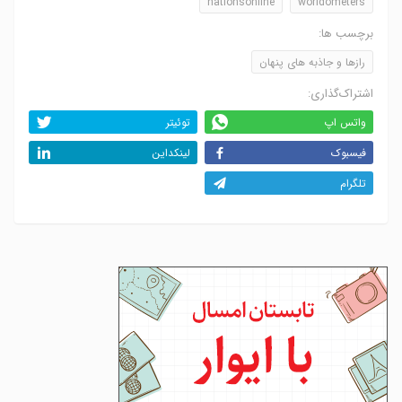
nationsonline
worldometers
برچسب ها:
رازها و جاذبه های پنهان
اشتراک‌گذاری:
واتس اپ
توئیتر
فیسبوک
لینکداین
تلگرام