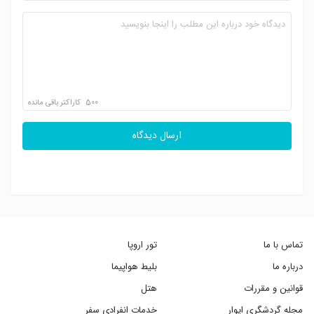
500
کاراکتر باقی مانده
ارسال دیدگاه
تماس با ما
تور اروپا
درباره ما
بلیط هواپیما
قوانین و مقررات
هتل
مجله گردشگری ایوار
خدمات انفرادی سفر