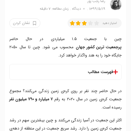
رضا‍ رجب پور
1399/5/19
0
دیدگاه
زمان مطالعه: 7 دقیقه
نشان کردن
امتیاز دهید
چین با جمعیت ۱.۵ میلیاردی در حال حاضر
پرجمعیت ترین کشور جهان
محسوب می شود. چین تا سال ۲۰۵۰
جایگاه خود را به هند واگذار خواهد کرد.
فهرست مطالب
در حال حاضر ۱۰ کشور پرجمعیت دنیا به ترتیب زیر هستند:
در حال حاضر چند نفر بر روی کره‌ی زمین زندگی می‌کنند؟ مجموع
۱. چین - یک میلیارد و ۴۴۰ میلیون نفر
۲. هند - یک میلیارد و ۳۸۰ میلیون نفر
جمعیت کره‌ی زمین در سال ۲۰۲۰ به رقم
۷ میلیارد و ۷۹۰ میلیون نفر
۳. آمریکا - ۳۳۱ میلیون نفر
رسیده است.
۴. اندونزی - ۲۷۳ میلیون نفر
اکثر این جمعیت در آسیا زندگی می‌کنند و چین بیشترین سهم در رشد
۵. پاکستان - ۲۲۱ میلیون نفر
۶. برزیل - ۲۱۲ میلیون نفر
جمعیت کره‌ی زمین را دارد. رشد سریع جمعیت در این منطقه از دهه‌ی