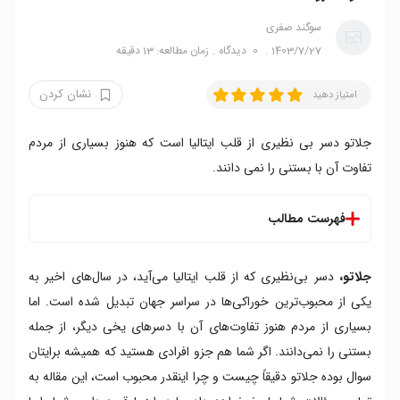
سوگند صفری
1403/7/27
0
دیدگاه
زمان مطالعه: 13 دقیقه
نشان کردن
امتیاز دهید
جلاتو دسر بی نظیری از قلب ایتالیا است که هنوز بسیاری از مردم
تفاوت آن با بستنی را نمی دانند.
فهرست مطالب
جلاتو چیست؟
جلاتو،
دسر بی‌نظیری که از قلب ایتالیا می‌آید، در سال‌های اخیر به
تاریخچه جلاتو
مواد تشکیل دهنده جلاتو
یکی از محبوب‌ترین خوراکی‌ها در سراسر جهان تبدیل شده است. اما
نحوه تولید جلاتو
بسیاری از مردم هنوز تفاوت‌های آن با دسرهای یخی دیگر، از جمله
ارزش غذایی جلاتو
بستنی را نمی‌دانند. اگر شما هم جزو افرادی هستید که همیشه برایتان
طعم های محبوب جلاتو
سوال بوده جلاتو دقیقاً چیست و چرا اینقدر محبوب است، این مقاله به
۱. پسته