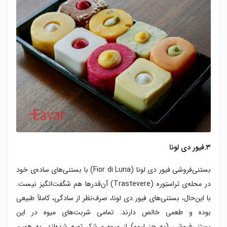
۳.فیور دی لونا
بستنی‌فروشی فیور دی لونا (Fior di Luna) با بستنی‌های ساده‌ی خود
در محله‌ی تراستِوره (Trastevere) آن‌قدرها هم شگفت‌انگیز نیست.
با این‌حال، بستنی‌های فیور دی لونا، صرف‌نظر از سادگی، کاملاً طبیعی
بوده و طعمی خالص دارند. تمامی شربت‌های میوه در این
بستنی‌فروشی (به جز لیمو) از میوه و شکر تهیه شده‌اند. به همین