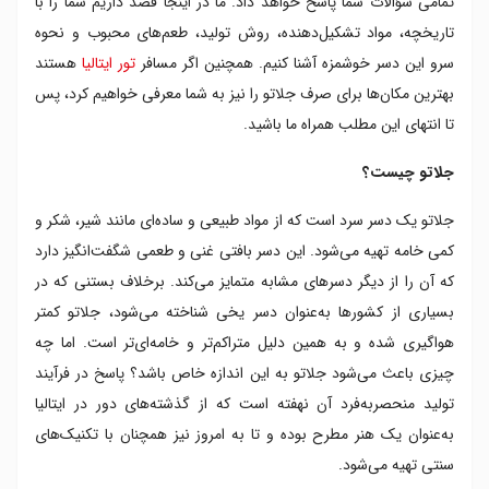
تمامی سؤالات شما پاسخ خواهد داد. ما در اینجا قصد داریم شما را با
۲. استراچاتلا
تاریخچه، مواد تشکیل‌دهنده، روش تولید، طعم‌های محبوب و نحوه
۳. توت فرنگی
سرو این دسر خوشمزه آشنا کنیم. همچنین اگر مسافر
تور ایتالیا
هستند
۴. شکلات
بهترین مکان‌ها برای صرف جلاتو را نیز به شما معرفی خواهیم کرد، پس
۵. طعم های فصلی و ابتکاری
پیشنهاداتی برای سرو جلاتو
تا انتهای این مطلب همراه ما باشید.
جلاتو با میوه های تازه
جلاتو چیست؟
جلاتو با دسرهای گرم
بهترین مکان های ایتالیا برای سرو جلاتو
جلاتو یک دسر سرد است که از مواد طبیعی و ساده‌ای مانند شیر، شکر و
۱. تورچه
کمی خامه تهیه می‌شود. این دسر بافتی غنی و طعمی شگفت‌انگیز دارد
۲. فاتامورگانا
که آن را از دیگر دسرهای مشابه متمایز می‌کند. برخلاف بستنی که در
۳.فیور دی لونا
بسیاری از کشورها به‌عنوان دسر یخی شناخته می‌شود، جلاتو کمتر
۴.جلاتریا دل پینیتو
۵. پونتو جلاتو
هواگیری شده و به همین دلیل متراکم‌تر و خامه‌ای‌تر است. اما چه
۶. جلاتریا آرتیجاناله کورونا
چیزی باعث می‌شود جلاتو به این اندازه خاص باشد؟ پاسخ در فرآیند
۷.جلاتریا دل گراکی
تولید منحصربه‌فرد آن نهفته است که از گذشته‌های دور در ایتالیا
۸.جلاتریا دل تئاترو
به‌عنوان یک هنر مطرح بوده و تا به امروز نیز همچنان با تکنیک‌های
۹.نوِه دی لاته
سنتی تهیه می‌شود.
۱۰.اوتالگ