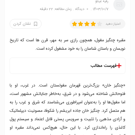
رقیه عینلو
1403/10/7
0
دیدگاه
زمان مطالعه: 22 دقیقه
نشان کردن
امتیاز دهید
مقبره چنگیز مغول، همچون رازی سر به مهر، قرن ها است که تاریخ
نویسان و باستان شناسان را به خود مشغول کرده است.
فهرست مطالب
چنگیز خان که بود
«چنگیز خان» بزرگ‌ترین قهرمان مغولستان است. در غرب، او با
پدر چنگیز خان که بود
علت مرگ چنگیز خان
فتوحاتش شناخته می‌شود و در شرق، به‌خاطر جنایاتش مشهور است،
تدفین خونین چنگیز خان
اما مغول‌ها او را به‌عنوان امپراطوری می‌شناسند که شرق و غرب را به
مقبره چنگیز مغول کجاست؟
هم متصل کرد. چنگیز خان جاده ابریشم را شکوفا، مصونیت دیپلماتیک
تابوی بزرگ، ترفندی برای پنهان کردن مقبره خان
و آزادی مذهبی را تثبیت و سرویس پستی قابل اعتماد و سیستم پول
یک الگوی محافظتی جدید برای حفظ تابوی بزرگ
کاغذی را راه‌اندازی کرد. با این حال، هیچ‌کس نمی‌داند مقبره او
کوه مقدس برخان خلدون