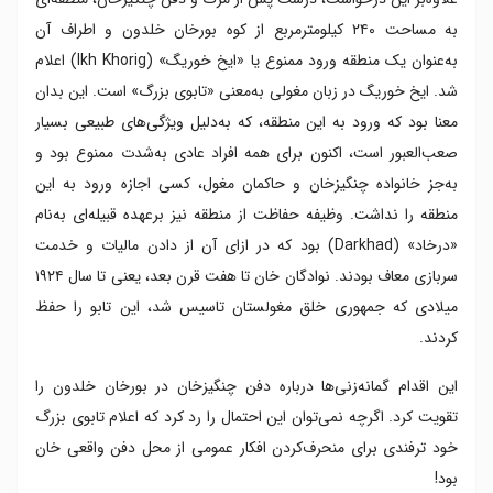
به مساحت ۲۴۰ کیلومترمربع از کوه بورخان خلدون و اطراف آن
به‌عنوان یک منطقه ورود ممنوع یا «ایخ خوریگ» (Ikh Khorig) اعلام
شد. ایخ خوریگ در زبان مغولی به‌معنی «تابوی بزرگ» است. این بدان
معنا بود که ورود به این منطقه، که به‌دلیل ویژگی‌های طبیعی بسیار
صعب‌العبور است، اکنون برای همه افراد عادی به‌شدت ممنوع بود و
به‌جز خانواده چنگیزخان و حاکمان مغول، کسی اجازه ورود به این
منطقه را نداشت. وظیفه حفاظت از منطقه نیز برعهده قبیله‌ای به‌نام
«درخاد» (Darkhad) بود که در ازای آن از دادن مالیات و خدمت
سربازی معاف بودند. نوادگان خان تا هفت قرن بعد، یعنی تا سال ۱۹۲۴
میلادی که جمهوری خلق مغولستان تاسیس شد، این تابو را حفظ
کردند.
این اقدام گمانه‌زنی‌ها درباره دفن چنگیزخان در بورخان خلدون را
تقویت کرد. اگرچه نمی‌توان این احتمال را رد کرد که اعلام تابوی بزرگ
خود ترفندی برای منحرف‌کردن افکار عمومی از محل دفن واقعی خان
بود!