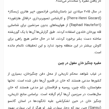
کار یافتن مقبره را سخت‌تر می‌کند».
در سال ۲۰۱۵ میلادی نیز باستان‌شناس فرانسوی «پیر هانری ژیسکار»
(Pierre-Henri Giscard) و کارشناس تصویربرداری «رافائل هارتفورد»
(Raphaël Hautefort) از هواپیماهای بدون سرنشین برای شناسایی
قله بورخان خلدون استفاده کردند. طبق گزارش‌ها آن‌ها با یک گورپشته
ساخته دست بشر برخورد کردند، اما در حال حاضر هیچ راهی برای
کاوش بیشتر در این منطقه وجود ندارد و این تحقیقات ناتمام مانده
است.
مقبره چنگیز خان مغول در چین
در غیاب شواهد محکم تاریخی از محل دفن چنگیزخان، بسیاری از
کشورها مدعی هستند که خان در قلمرو آن‌ها دفن شده است. نه‌تنها
مغولستان، بلکه چین، روسیه و قزاقستان نیز مدعی هستند که خان
سال‌هاست در سرزمین آن‌ها آرام گرفته است. براساس منابع تاریخی،
چنگیز خان در حین لشکرکشی علیه تانگوت‌ها در استان گانسو
(Gansu) چین بود که دچار بیماری شد. او هرگز از این بیماری بهبود