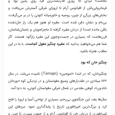
کجاست! مردی که روزی قدرتمندترین فرد روی زمین بود و
چرا مقبره چنگیزخان مخفی است؟
فرمانروایی‌اش از اقیانوس آرام تا اروپای شرقی گسترش می‌یافت و
آخرین درخواست یک جنگجو
بخش‌های بزرگی از چین، روسیه و خاورمیانه کنونی را در بر می‌گرفت،
طبیعت بکر مغولستان
شیوه تدفین مغول ها
بی‌نام و نشان دفن شده است. مقبره او هنوز هم یک راز حل‌نشده
احترام مغول ها به تصمیم خان
باقی مانده است! از دزدان مقبره گرفته تا ماجراجویان و باستان‌شناسان،
نفرین باستانی
قرن‌هاست که بسیاری در جست‌وجوی این مقبره رازآلود هستند. اگر
کاوش های باستان شناسی برای یافتن مقبره چنگیز خان
شما هم می‌خواهید بدانید که
مقبره چنگیز مغول کجاست
، با ما در این
مقبره چنگیز خان مغول در چین
مطلب همراه باشید.
چرا یافتن مقبره چنگیز خان مغول اهمیت دارد
قوانین چنگیز خان مغول
چنگیز خان که بود
چنگیزخان، که در ابتدا «تموجین» (Temüjin) نامیده می‌شد، در سال
۱۱۶۲ میلادی در علف‌زارهای وسیع مغولستان و در نزدیکی کوه «بورخان
خلدون»، کوهی مقدس در شمال شرقی مغولستان کنونی، به دنیا آمد.
سال‌ها بعد، این جنگجوی بی‌رحم، بسیاری از نواحی آسیا و اروپا را فتح
کرد و بزرگ‌ترین امپراطوری تاریخ را پایه‌گذاری نمود. مرزهای این
امپراطوری از دریای خزر تا اقیانوس آرام و از جنوب سیبری تا چین و