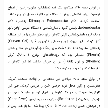
در اوایل دهه ۱۹۹۰ میلادی یک تیم تحقیقاتی مغولی-ژاپنی از امواج
فراصوت برای شناسایی بیش از ۱۳۰۰ مقبره اشراف مغول در این منطقه
استفاده کردند. دکتر Diimaajav Erdenebaatar به‌همراه دکتر
Erdenebaatar، رئیس گروه باستان‌شناسی دانشگاه دولتی اولان‌باتور
و یک گروه باستان‌شناس ژاپنی کاوش برای یافتن مقبره را در این منطقه
آغاز کردند. این پروژه ژاپنی-مغولی «گوروان گل» (Gurvan Gol)
به‌معنای سه رودخانه نام داشت و بر زادگاه چنگیزخان در استان خنتی
(Khentii) متمرکز بود که رودخانه‌های اونون (Onon)، کرلن
(Kherlen) و تول (Tuul) در آن جریان دارند. اما این کاوش با
اعتراضات شدید مردمی متوقف شد.
در اوایل دهه ۲۰۰۰ میلادی نیز محققانی از ایالات متحده آمریکا،
مغولستان و ژاپن محل تولد فرضی خان را بررسی کردند. طی این
کاوش‌ها، قبرستانی در ۸۷ کیلومتری شرق کوه بورخان خلدون، در
نزدیکی باتشیرت (Batshireet)، نزدیک به رود اونون (Onon River)
در کوه‌های خنتی (Khentii Mountains) پیدا شد. اما باز هم، پس از