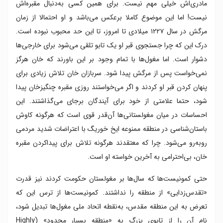
مادری‌اش خیلی مهم نیست. برای همین کسی به‌دنبال مقبره‌اش
نیست! اما این موضوع کاملا برعکس می‌باشد و او احتمالا از زمان
مرگش در سال ۱۲۲۷ میلادی تا امروز، تا این حد محبوب نبوده است.
درک این که چرا جستجوی قبر او یک تابو تلقی می‌شود برای خارجی‌ها
دشوار است. اما مغول‌ها با تمام وجود بر این باورند که خان هرگز
نمی‌خواست پس از مرگش پیدا شود. سربازان خان تلاش زیادی برای
پنهان کردن قبر او کردند و اگر می‌خواستند روزی مقبره چنگیزخان پیدا
شود، حتما علامتی از خود برای آیندگان برجای می‌گذاشتند. این
احساسات در میان مغولستانی‌ها آن‌قدر قوی است که هرگونه کاوش
باستان‌شناسی در منطقه ممنوعه ایخ خوریگ با اعتراضات شدید مردمی
روبه‌رو می‌شود. چرا که معتقدند هرگونه تلاش برای پیداکردن مقبره
خان، بی‌احترامی به آخرین خواسته او است.
حتی کمونیست‌ها که سال‌ها بر مغولستان حکومت کردند نیز قدرت
«تقدس‌زدایی» از منطقه را نداشتند. کمونیست‌ها از ترس این که
تعرض به این منطقه مقدس، به‌نقطه اتحاد ملی مغول‌ها تبدیل شود،
نام آن را از تابوی بزرگ به «منطقه بسیار محدود» (Highly