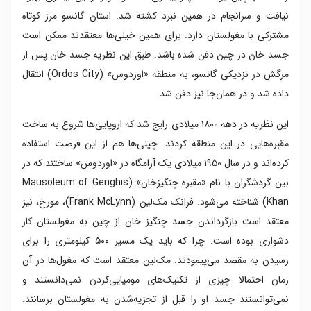
نیافت و سرانجام در همین نبرد کشته شد. استان گانسو مرز کوتاه
مشترکی با مغولستان دارد. برای همین خیلی‌ها معتقدند ممکن است
جسد خان در چین دفن شده باشد. طبق این نظریه جسد خان پس از
مرگش در نزدیکی گانسو، به منطقه «اوردوس» (Ordos City) انتقال
داده شد و در همان‌جا نیز دفن شد.
این نظریه در دهه ۱۸۰۰ میلادی رایج شد که اروپایی‌ها شروع به ساخت
مقبره‌هایی در این منطقه کردند. چینی‌ها هم از این فرصت استفاده
کرده‌اند و در سال ۱۹۵۰ میلادی یک آرامگاه در «اوردوس» ساختند که در
بین گردشگران با نام «مقبره چنگیزخان» (Mausoleum of Genghis
Khan) شناخته می‌شود. فرانک مک‌لین (Frank McLynn)، مورخ، نیز
معتقد است بازگرداندن جسد چنگیز خان از چین به مغولستان کار
دشواری بوده است. چرا که باید یک مسیر ۵۰۰ کیلومتری را برای
رسیدن به مقصد می‌پیمودند. مک‌لین معتقد است که مغول‌ها در آن
زمان احتمالا چیزی از تکنیک‌های مومیایی‌کردن نمی‌دانستند و
نمی‌توانستند جسد او را قبل از تجزیه‌شدن به مغولستان برسانند.