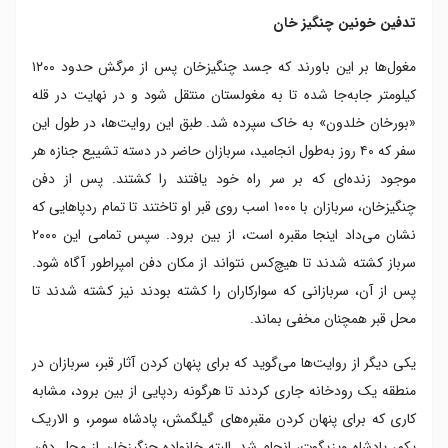
تدفین خونین چنگیز خان
مغول‌ها بر این باورند که جسد چنگیزخان پس از مرگش حدود ۱۲۰۰
کیلومتر جابه‌جا شده تا به مغولستان منتقل شود و در نهایت در قله
«بورخان خلدون» به خاک سپرده شد. طبق این روایت‌ها، در طول این
سفر که ۴۰ روز به‌طول انجامید، سربازان حاضر در دسته تشییع جنازه هر
موجود زنده‌ای که بر سر راه خود یافتند را کشتند. پس از دفن
چنگیزخان، سربازان با ۱۰۰۰ اسب روی قبر او تاختند تا تمام ردپاهایی که
نشان می‌داد اینجا مقبره است، از بین برود. سپس تمامی این ۲۰۰۰
سرباز کشته شدند تا هیچ‌کس نتواند از مکان دفن امپراطور آگاه شود.
پس از آن، سربازانی که سوارکاران را کشته بودند نیز کشته شدند تا
محل قبر همچنان مخفی بماند.
یکی دیگر از روایت‌ها می‌گوید که برای پنهان کردن آثار قبر، سربازان در
منطقه یک رودخانه جاری کردند تا هرگونه ردپایی از بین برود، مشابه
کاری که برای پنهان کردن مقبره‌های گیلگمش، پادشاه سومر، و الاریک
یکم، پادشاه ویزیگوت، انجام شد. البته خانواده چنگیزخان از محل دفن