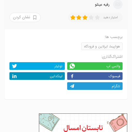
رقیه عینلو
نشان کردن
امتیاز دهید
برچسب ها:
هواپیما، ایرلاین و فرودگاه
اشتراک‌گذاری:
واتس اپ
توئیتر
فیسبوک
لینکداین
تلگرام