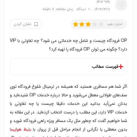
رقیه عینلو
1403/3/11
0
دیدگاه
زمان مطالعه: 8 دقیقه
نشان کردن
امتیاز دهید
CIP فرودگاه چیست و شامل چه خدماتی می شود؟ چه تفاوتی با VIP
دارد؟ چگونه می توان CIP فرودگاه را تهیه کرد؟
فهرست مطالب
CIP چیست
اگر شما هم مسافری هستید که همیشه در ترمینال شلوغ فرودگاه توی
CIP فرودگاه چیست
خدمات CIP چیست
صف‌های طولانی معطل می‌شوید و حالا درباره خدمات CIP شنیده‌اید و
تفاوت CIP و VIP چیست
بدتان نمی‌آید بدانید این خدمات دقیقا چیست یا چه تفاوتی با
قوانین و مقررات CIP فرودگاه
خدمات VIP دارد، این مطلب را درست انتخاب کرده‌اید. در این مقاله به
فرودگاه های ارائه دهنده خدمات CIP
شما خواهیم گفت که چطور مثل یک مسافر ویژه راهی فرودگاه شوید و
خدمات سی آی پی فرودگاه امام خمینی
بدون معطلی یا نگرانی از انجام مراحل قبل از پرواز، با
بلیط هواپیما
خدمات سی آی پی فرودگاه مهرآباد