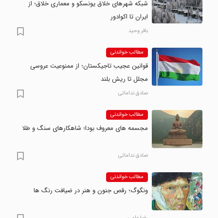
شبکه شهرهای خلاق یونسکو و معماری خلاق؛ از
ایران تا اکوادور
باقر وحید
مطالب خواندنی
قوانین عجیب تاجیکستان؛ از ممنوعیت عروسی
مجلل تا ریش بلند
صادق نداماتی
مطالب خواندنی
مجسمه های معروف بودا؛ شاهکارهای سنگ و طلا
صادق نداماتی
مطالب خواندنی
ونگوگ؛ رقص جنون و هنر در ضیافت رنگ ها