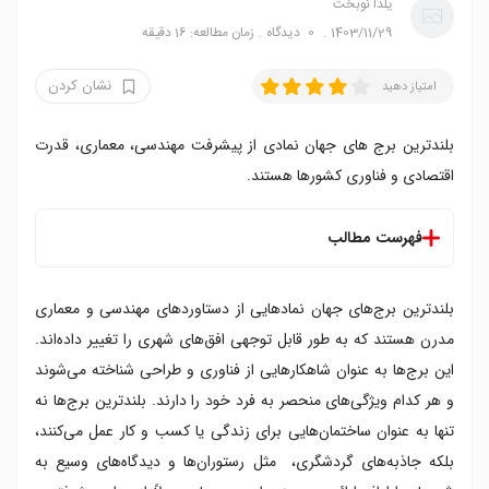
یلدا نوبخت
1403/11/29
0
دیدگاه
زمان مطالعه: 16 دقیقه
نشان کردن
امتیاز دهید
بلندترین برج های جهان نمادی از پیشرفت مهندسی، معماری، قدرت
اقتصادی و فناوری کشورها هستند.
فهرست مطالب
بلندترین برج های جهان
بلندترین برج‌های جهان نمادهایی از دستاوردهای مهندسی و معماری
۱. برج خلیفه در دبی
۲. برج مردکا ۱۱۸ در کوالالامپور
مدرن هستند که به طور قابل توجهی افق‌های شهری را تغییر داده‌اند.
۳. برج شانگهای در چین
این برج‌ها به عنوان شاهکارهایی از فناوری و طراحی شناخته می‌شوند
۴. برج ساعت مکه در عربستان سعودی
و هر کدام ویژگی‌های منحصر به فرد خود را دارند. بلندترین برج‌ها نه
۵. برج مرکز مالی پینگ آن در چین
تنها به عنوان ساختمان‌هایی برای زندگی یا کسب و کار عمل می‌کنند،
۶. برج لوته ورلد در کره جنوبی
بلکه جاذبه‌های گردشگری، مثل رستوران‌ها و دیدگاه‌های وسیع به
۷. برج مرکز تجارت جهانی یک در ایالات متحده آمریکا