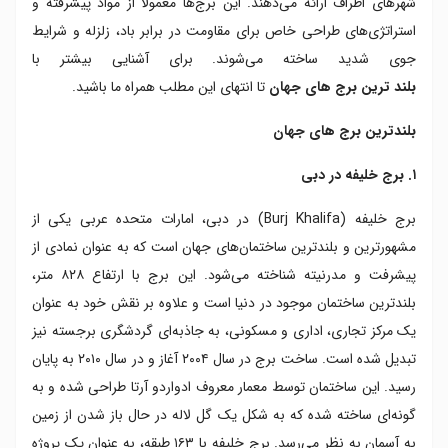
شهرهای اطراف ارائه می‌دهند. این برج‌ها معمولاً از مواد پیشرفته و
۸. برج مرکز مالی سی تی اف گوانگژو در چین
استراتژی‌های طراحی خاص برای مقاومت در برابر باد، زلزله و شرایط
۹. برج مرکز مالی سی تی اف تیانجین در چین
جوی شدید ساخته می‌شوند. برای آشنایی بیشتر با
۱۰. برج سی آی تی آی سی در چین
بلند ترین برج های جهان
تا انتهای این مطلب همراه ما باشید.
بلندترین برج های جهان
۱. برج خلیفه در دبی
برج خلیفه (Burj Khalifa) در دبی، امارات متحده عربی یکی از
مشهورترین و بلندترین ساختمان‌های جهان است که به عنوان نمادی از
پیشرفت و مدرنیته شناخته می‌شود. این برج با ارتفاع ۸۲۸ متر،
بلندترین ساختمان موجود در دنیا است و علاوه بر نقش خود به عنوان
یک مرکز تجاری، اداری و مسکونی، به جاذبه‌ای گردشگری برجسته نیز
تبدیل شده است. ساخت برج در سال ۲۰۰۴ آغاز و در سال ۲۰۱۰ به پایان
رسید. این ساختمان توسط معمار معروف ادواردو آرتا طراحی شده و به
گونه‌ای ساخته شده که به شکل یک گل لاله در حال باز شدن از زمین
به آسمان به نظر می‌رسد. برج خلیفه با ۱۶۳ طبقه، به عنوان یک پروژه