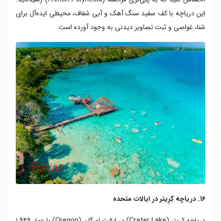
این دریاچه با کف سفید سنگ آهک و آبی شفاف، محیطی ایده‌آل برای
شنا، غواصی و ثبت تصاویر دیدنی به وجود آورده است.
۱۶. دریاچه کِرِیتر در ایالات متحده
دریاچه کِرِیتر (Crater Lake) در ایالت اورگان (Oregon) با عمق ۱،۹۴۹