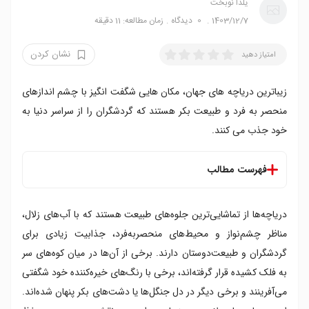
یلدا نوبخت
1403/12/7
0
دیدگاه
زمان مطالعه: 11 دقیقه
نشان کردن
امتیاز دهید
زیباترین دریاچه های جهان، مکان هایی شگفت انگیز با چشم اندازهای
منحصر به فرد و طبیعت بکر هستند که گردشگران را از سراسر دنیا به
خود جذب می کنند.
فهرست مطالب
زیباترین دریاچه های جهان
دریاچه‌ها از تماشایی‌ترین جلوه‌های طبیعت هستند که با آب‌های زلال،
۱. دریا مرده در اردن
۲. دریاچه ملیسانی در یونان
مناظر چشم‌نواز و محیط‌های منحصربه‌فرد، جذابیت زیادی برای
۳. دریاچه رنگین در شیلی
گردشگران و طبیعت‌دوستان دارند. برخی از آن‌ها در میان کوه‌های سر
۴. دریاچه سنت کلر در استرالیا
به فلک کشیده قرار گرفته‌اند، برخی با رنگ‌های خیره‌کننده خود شگفتی
۵. دریاچه یخی یوکولسارلون در جنوب شرقی ایسلند
می‌آفرینند و برخی دیگر در دل جنگل‌ها یا دشت‌های بکر پنهان شده‌اند.
۶. دریاچه ناترون در تانزانیا