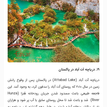
۱۹. دریاچه آت آباد در پاکستان
دریاچه آت آباد (Attabad Lake) در پاکستان پس از وقوع رانش
زمین در سال ۲۰۱۰ که روستای آت آباد را مدفون کرد، به وجود آمد. این
فاجعه طبیعی باعث مسدود شدن جریان رودخانه هُنزا (Hunza
River) شد و باعث شد تا محل روستای سابق با آب پر شود و هزاران
نفر از ساکنان منطقه آواره شوند. در طول دهه گذشته، این دریاچه به