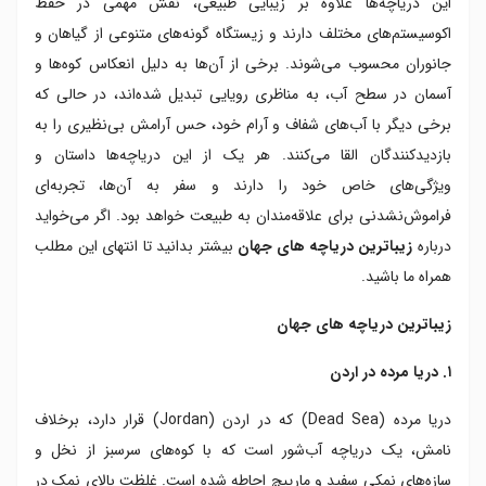
این دریاچه‌ها علاوه بر زیبایی طبیعی، نقش مهمی در حفظ
۷. دریاچه کایانگان در فیلیپین
اکوسیستم‌های مختلف دارند و زیستگاه گونه‌های متنوعی از گیاهان و
۸. دریاچه تال نو در تایلند
جانوران محسوب می‌شوند. برخی از آن‌ها به دلیل انعکاس کوه‌ها و
۹. دریاچه ایچام شمال گرمسیری کویینزلند
آسمان در سطح آب، به مناظری رویایی تبدیل شده‌اند، در حالی که
۱۰. دریاچه کاواگوچی کو در ژاپن
۱۱. دریاچه ناکورو در کنیا
برخی دیگر با آب‌های شفاف و آرام خود، حس آرامش بی‌نظیری را به
۱۲. دریاچه کومو در ایتالیا
بازدیدکنندگان القا می‌کنند. هر یک از این دریاچه‌ها داستان و
۱۳. دریاچه تیتی کاکا بین پرو و بولیوی
ویژگی‌های خاص خود را دارند و سفر به آن‌ها، تجربه‌ای
۱۴. تالاب هات در غرب استرالیا
فراموش‌نشدنی برای علاقه‌مندان به طبیعت خواهد بود. اگر می‌خواید
۱۵. دریاچه باکالار در مکزیک
درباره
زیباترین دریاچه های جهان
بیشتر بدانید تا انتهای این مطلب
۱۶. دریاچه کِرِیتر در ایالات متحده
همراه ما باشید.
۱۷. دریاچه لوسرن در سوئیس
۱۸. دریاچه های پلیتویچ در کرواسی
زیباترین دریاچه های جهان
۱۹. دریاچه آت آباد در پاکستان
۲۰. دریاچه ساییما در فنلاند
۱. دریا مرده در اردن
دریا مرده (Dead Sea) که در اردن (Jordan) قرار دارد، برخلاف
نامش، یک دریاچه‌ آب‌شور است که با کوه‌های سرسبز از نخل و
سازه‌های نمکی سفید و مارپیچ احاطه شده است. غلظت بالای نمک در