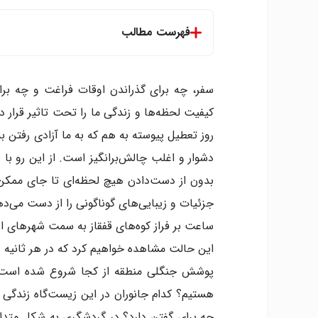
فهرست مطالب
شتاب کم تر برای لمس‌ شگفتی ها
زندگی کم‌ شتاب
سفر، چه برای گذراندن اوقات فراغت و چه برا
جنبش غذای کم‌ شتاب و تاریخچه‌ی آن
کیفیت لحظه‌ها و زندگی ما را تحت تاثیر قرار 
مد کم‌ شتاب
روز تعطیل پیوسته به هم که به ما آزادی رفتن 
پول کم‌ شتاب
دشوار و اغلب چالش‌برانگیز است. از این رو ب
رسانه کم‌ شتاب
تلویزیون کم‌ شتاب
بدون از دست‌دادن هیچ لحظه‌ای تا جای ممکن هم
پزشکی کم‌ شتاب
جزئیات و زیبایی‌های گوناگونی را از دست می‌ده
دموکراسی کم‌ شتاب
ساعت بر فراز کوه‌های قفقاز به سمت شهرهای ارو
آموزش کم‌ شتاب
این حالت مشاهده خواهیم کرد که در هر ثانیه 
گردشگری کم‌ شتاب
پوشش جنگلی منطقه از کجا شروع شده است و تا
شهرهای کم‌ شتاب
هستیم؟ کدام جانوران در این زیست‌گاه زندگی می
حمل و نقل کم‌ شتاب
سفر کم‌ شتاب و نگاهی به درون
چه برای گفتن دارد؟ در گردشگری به شکل متداو