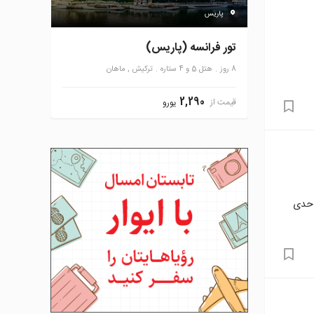
پاریس
تور فرانسه (پاریس)
8 روز
هتل 5 و 4 ستاره
ترکیش , ماهان
2,290
قیمت از
یورو
 حدی