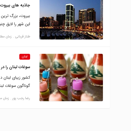
جاذبه های بیروت،
بیروت، بزرگ ترین 
این شهر را لایق چن
طناز قربانی
زمان مطالعه: 5
لبنان
سوغات لبنان را در
کشور زیبای لبنان 
گوناگون سوغات لبنا
رضا‍ رجب پور
زمان مطالع