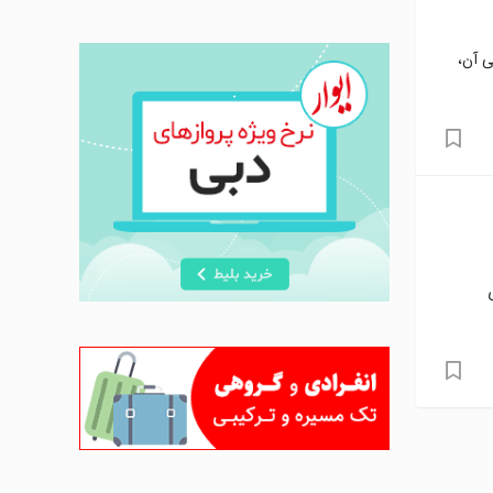
ی آن،