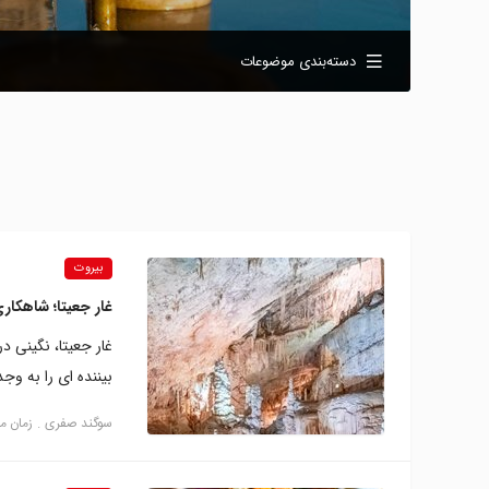
دسته‌بندی موضوعات
بیروت
غار جعیتا؛ شاهکاری
غار جعیتا، نگینی د
بیننده ای را به وجد
سوگند صفری
زمان مطالع