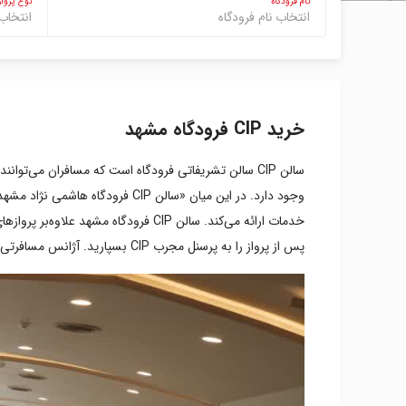
نام فرودگاه
نوع پرواز
خرید CIP فرودگاه مشهد
سالن CIP سالن تشریفاتی فرودگاه است که مسافران می‌توانند در آن از خدمات رفاهی بهره‌مند شوند. در برخی از فرودگاه‌های ایران نظیر CIP فرودگاه مهرآباد و
خدمات ارائه می‌کند. سالن CIP فرودگ
پس از پرواز را به پرسنل مجرب CIP بسپارید. آژانس مسافرتی ایوار، شرایطی را فراهم کرده است تا شما بتوانید به‌راحتی CIP فرودگاه مشهد را به‌صورت آنلاین رزرو کنید.