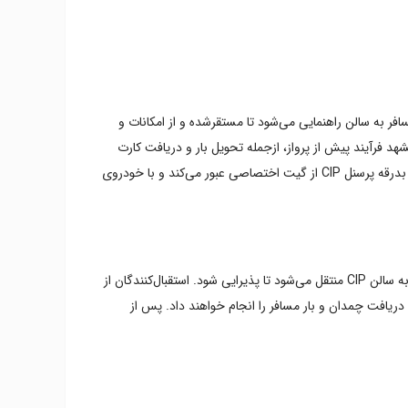
، مسافر به سالن راهنمایی می‌شود تا مستقرشده و از امکانات و
اهی سالن استفاده کند. همراهان مسافر نیز می‌توانند، او را در سالن CIP همراهی و از خدمات استفاده کنند. در همین حین پرسنل CIP مشهد فرآیند پیش از پرواز، ازجمله تحویل بار و دریافت کارت
پرواز را انجام می‌دهند. رسید تحویل بار و کارت پرواز نیز در سالن به مسافر تحویل داده می‌شود. پس از اعلام زمان سوارشدن به هواپیما، مسافر با بدرقه پرسنل CIP از گیت اختصاصی عبور می‌کند و با خودروی
پرسنل CIP مشهد در زمان مقرر و با تابلویی که حاوی نام مسافر است، پای پلکان هواپیما حاضر خواهند شد. سپس، مسافر با خودروی اختصاصی به سالن CIP منتقل می‌شود تا پذیرایی شود. استقبال‌کنندگان از
قبلی می‌توانند در سالن CIP از مسافر استقبال و از خدمات رفاهی جایگاه استفاده کنند. در همین حین، پرسنل CIP کارهای دریافت چمدان و بار مسافر را انجام خواهند داد. پس از