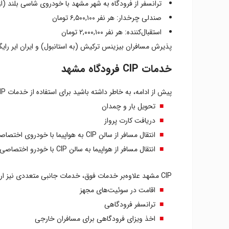
ترانسفر از فرودگاه به شهر مشهد با خودروی شاسی بلند (از ساعت ۲۳ الی ۷ صبح شامل ۴۰ درصد افزایش نرخ است): هر نفر 
صندلی چرخدار: هر نفر ۶,۵۰۰,۱۰۰ تومان
استقبال‌کننده: هر نفر ۲,۰۰۰,۱۰۰ تومان
پذیرش مسافران بیزینس ترکیش (به استانبول) و ایران ایر رایگا
خدمات CIP فرودگاه مشهد
پیش از ادامه، به خاطر داشته باشید برای استفاده از خدمات CIP مشهد به‌همراه داشتن مدرک شناسایی معتبر الزامی است. حالا بیایید با خدمات متنوع سی آی پی فرودگاه بین المللی مشهد آشنا شویم:
تحویل بار و چمدان
دریافت کارت پرواز
انتقال مسافر از سالن CIP به هواپیما با خودروی اختصاصی
انتقال مسافر از هواپیما به سالن CIP با خودرو اختصاصی
CIP مشهد علاوه‌بر خدمات فوق، خدمات جانبی متعددی نیز ارائه می‌دهد که مستلزم پرداخت هزینه اضافی است. این خدمات عبارتند از:
اقامت در سوئیت‌های مجهز
ترانسفر فرودگاهی
اخذ ویزای فرودگاهی برای مسافران خارجی