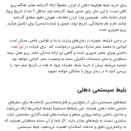
برای خرید بلیط هواپیما دهلی از ایران، معمولاً ارائه گذرنامه معتبر هنگام رزرو
کافی است؛ با این حال برای صدور بلیط، گذرنامه باید حداقل ۶ ماه از تاریخ پرواز
اعتبار داشته باشد. همچنین وارد کردن اطلاعات هویتی دقیق مطابق گذرنامه
(مانند نام و نام خانوادگی، تاریخ تولد، ایمیل و شماره تماس) برای تکمیل فرآیند
رزرو ضروری است.
در برخی شرایط، به‌ویژه در زمان‌های پرتردد یا بنا بر قوانین خاص، ممکن است
ایرلاین یا مقصد سفر مدارک بیشتری درخواست کند. برای شرکت در
تور هند
،
داشتن ویزای معتبر ضروری است و گاهی نیز ارائه مدارکی مانند رزرو هتل، بیمه
مسافرتی یا سایر مستندات تکمیلی بسته به وضعیت سفر، الزامی خواهد بود.
توصیه می‌شود پیش از خرید بلیط، مقررات ورود به هند در تاریخ سفر خود را
بررسی کنید تا در زمان پرواز با مشکلی مواجه نشوید.
بلیط سیستمی دهلی
بلیط‌های سیستمی یکی از رایج‌ترین و قابل‌اعتمادترین انتخاب‌ها برای سفرهای
خارجی مانند دهلی هستند. این بلیط‌ها مستقیماً توسط ایرلاین‌ها ارائه می‌شوند
و به‌دلیل داشتن برنامه‌ پروازی منظم و سیاست‌های قیمت‌گذاری مشخص، ثبات
بیشتری نسبت به بلیط‌های چارتر دارند. اگر شما از آن دسته مسافرانی هستید که
به برنامه‌ریزی دقیق و خدمات استاندارد اهمیت می‌دهید، بلیط سیستمی