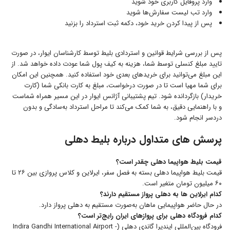
وارد پروفایل کاربری خود شوید
وارد تب لیست سفارش‌ها شوید
پس از پیدا کردن خرید خود، دکمه ثبت استرداد را بزنید
پس از بررسی شرایط قوانین و استردادی بلیط توسط کارشناسان ایوار، در صورت
تایید مبلغ کنسلی توسط شما، هزینه به کیف پول شما عودت داده خواهد شد. از
این مبلغ می‌توانید برای خرید‌های بعدی خود استفاده کنید. همچنین این امکان
برای شما مهیا است تا در صورت درخواست، مبلغ به کارت بانکی شما (کارت
خریدار) بازگردانده شود. تیم پشتیبانی آژانس ایوار در این مسیر همراه شماست
و با راهنمایی دقیق، به شما کمک می‌کند تا مراحل استرداد به‌سادگی و بدون
دردسر انجام شود.
پرسش های متداول درباره بلیط دهلی
قیمت بلیط هواپیما دهلی چقدر است؟
قیمت بلیط هواپیما دهلی بسته به فصل سفر، ایرلاین و کلاس پروازی بین ۲۶ تا
۶۰ میلیون تومان متغیر است.
کدام ایرلاین ها به دهلی پرواز مستقیم دارند؟
در حال حاضر هواپیمایی ماهان به‌صورت مستقیم به دهلی پرواز دارد.
کدام فرودگاه دهلی برای پروازهای ایران رایج‌تر است؟
فرودگاه بین‌المللی ایندیرا گاندی دهلی (Indira Gandhi International Airport -