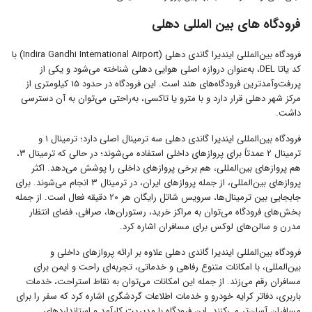
فرودگاه های بین المللی دهلی
فرودگاه بین‌المللی ایندیرا گاندی دهلی (Indira Gandhi International Airport) با
کد یاتا DEL، به‌عنوان دروازه‌ اصلی هوایی دهلی شناخته می‌شود و یکی از
پررفت‌وآمدترین فرودگاه‌های هند است. این فرودگاه در حدود ۱۵ کیلومتری از
مرکز شهر دهلی قرار دارد و با مترو یا تاکسی، به‌راحتی می‌توان به آن دسترسی
داشت.
فرودگاه بین‌المللی ایندیرا گاندی دهلی سه ترمینال اصلی دارد؛ ترمینال ۱ و
ترمینال ۲ عمدتاً برای پروازهای داخلی استفاده می‌شوند؛ در حالی که ترمینال ۳،
هم پروازهای بین‌المللی، هم برخی پروازهای داخلی را پوشش می‌دهد. اکثر
پروازهای بین‌المللی، از جمله پروازهای ایران، در ترمینال ۳ انجام می‌شوند. برای
جابجایی بین ترمینال‌ها، سرویس شاتل رایگان هر ۲۰ دقیقه فعال است. از جمله
بخش‌های فرودگاه می‌توان به مراکز خرید، رستوران‌ها، صرافی، فضای انتظار
مدرن و سالن‌های لوکس برای مسافران اشاره کرد.
فرودگاه بین‌المللی ایندیرا گاندی دهلی علاوه بر ارائه پروازهای داخلی و
بین‌المللی، با امکانات متنوع رفاهی و خدماتی، تجربه‌ای راحت و ایمن برای
مسافران رقم می‌زند. از جمله این امکانات می‌توان به نقاط استراحت، خدمات
باربری، دفاتر کرایه خودرو و خدمات اطلاعات گردشگری اشاره کرد که سفر را برای
مسافران آسان‌تر می‌کنند. این فرودگاه با مدیریت کارآمد و استانداردهای