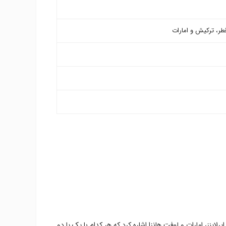
طر، ترکیش و امارات
لاینز، امارات و لوفت هانزا اشاره کرد که هر کدام با یک یا دو