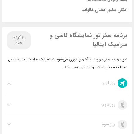
شبکه های آجرسازی، کوره های متناوب، کوره های هوفمن، کوره
غلتک،ماشین آلات ساخت سرامیک هنری،سرامیک های فنی و فلزی،
امکان حضور اعضای خانواده
محصولات نسوز، افزودنی های شیمیایی و رنگ ها.ماشین آلات: استخراج،
ذخیره سازی،بسته بندی و پالت بندی، تصفیه، پمپ ها، کمپرسور هوا، ،
ترمو هیدرولیک، لوازم یدکی و لوازم جانبی
برنامه سفر تور نمایشگاه کاشی و
باز کردن
آمار و ارقام نمایشگاه :
۳۳۳۹۹ بازدید کننده، ۵۰۰ غرفه، ۸۰۰۰۰ متر مربع
سرامیک ایتالیا
همه
این برنامه سفر مربوط به آخرین توری می‌شود که اجرا شده است، بنا به دلایل
مختلف ممکن است برنامه سفر تغییر کند
روز اول:
روز دوم:
روز سوم: