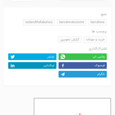
منبع:
oodandthefabulous
barcelonaturisme
barcelona
برچسب ها:
خرید و سوغات
گزارش تصویری
اشتراک‌گذاری:
واتس اپ
توئیتر
فیسبوک
لینکداین
تلگرام