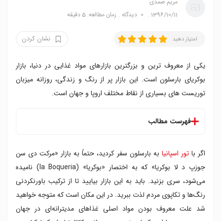
مریم صمدی
1396/10/11
0
دیدگاه
زمان مطالعه: 5 دقیقه
نشان کردن
امتیاز دهید
یکی از معروف ترین و بزرگترین بازارهای مواد غذایی در دنیا، بازار
بوکریای بارسلون است. این بازار پر از رنگ و زندگی، روزانه میزبان
توریست های بسیاری از نقاط مختلف اروپا و جهان است.
فهرست مطالب
تاریخچه بازار بوکریا
اگر با
تور اسپانیا
به بارسلون سفر کردید، حتماً به بازار «مرکت دی سن
گشت زنی در بازار
جوزپ د لا بوکریا» که به اختصار «بوکریا» (la Boqueria) نامیده
می‌‌‌شود، سری بزنید. باید به این بازار بیایید تا از ترکیب باورنکردنی
رنگ‌ها و تکاپوی مردم لذت ببرید. در این مکان است که متوجه خواهید
شد علت معروف بودن مواد اصلی غذاهای مدیترانه‌ای در جهان