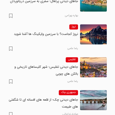
جاهای دیدنی پرتغال؛ سفری به سرزمین دریانوردان
بهاره بهرامی
نروژ
نروژ کجاست؟ با سرزمین وایکینگ ها آشنا شوید
رضا علمی
تفلیس
جاهای دیدنی تفلیس؛ شهر کلیساهای تاریخی و
بالکن های چوبی
رضا علمی
جمهوری چک
جاهای دیدنی چک؛ از قلعه های افسانه ای تا شگفتی
های طبیعت
صادق نداماتی