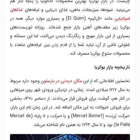
چیست. در بازار بوکریا بهترین محصولات کاتالونیا را یکجا کنار هم
می‌بینید. میوه‌ها، سبزیجات، ماهی، غذای دریایی و غرفه‌های
غذاهای
اسپانیایی
مانند «ال‌کیم» (El Quim) و بسیاری موارد دیگر، همه در
بوکریا زیر سقف‌های آهنی بازار جمع شده‌اند. روزانه توریست‌های
بسیاری از این بازار مهیج و رنگارنگ دیدن می‌کنند، اما این مسئله و
شلوغی ناشی از آن، نباید شما را از قدم زدن بین غرفه‌های متعدد با
محصولات متنوع بوکریا منصرف کند.
تاریخچه بازار بوکریا
نخستین اطلاعاتی که از این
مکان دیدنی در بارسلون
وجود دارد مربوط
به سال ۱۲۱۷ میلادی است. زمانی در نزدیکی ورودی شهر روی میزهایی
در کنار هم، گوشت برای فروش قرار می‌دادند. از دسامبر ۱۴۷۰، بخشی
برای فروش حیوانات به این مکان اضافه شد. در این زمان نام این بازار،
«مِرکَت بُرنِت» (Mercat Bornet) و یا «مرکت دِ لا پایا» (Mercat de
la Palla) بود و تا سال ۱۷۹۴ به همین نام شناخته می‌شد.