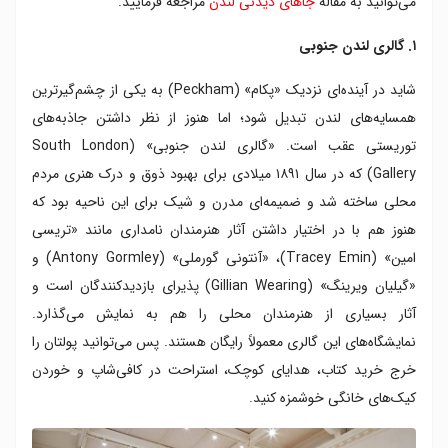
می‌توانید به مقاله
جاهای دیدنی لندن
مراجعه فرمایید.
۷. گالری وایت چپل
۸. گالری ملی
۱. گالری لندن جنوبی
۹. تیت مدرن
شاید در آینده‌ای نزدیک «پکام» (Peckham) به یکی از چشم‌گیرترین
۱۰. گالری ملی پرتره
همسایه‌های لندن تبدیل شود؛ اما هنوز از نظر داشتن جاذبه‌های
توریستی عقب است. «گالری لندن جنوبی» (South London
Gallery) که در سال ۱۸۹۱ میلادی برای بهبود ذوق و درک هنری مردم
محلی ساخته شد و ضمیمه‌ای مدرن و شیک برای این ناحیه بود که
هنوز هم با در اختیار داشتن آثار هنرمندان نامداری مانند «تریسی
امین» (Tracey Emin)، «آنتونی گورملی» (Antony Gormley) و
«گیلیان ویرینگ» (Gillian Wearing) پذیرای بازدیدکنندگان است و
آثار بسیاری از هنرمندان محلی را هم به نمایش می‌گذارد.
نمایشگاه‌های این گالری معمولاً رایگان هستند. پس می‌توانید پولتان را
خرج خرید کتاب، هدایای کوچک، استراحت در کافی‌شاپ و خوردن
کیک‌های خانگی خوشمزه‌ کنید.