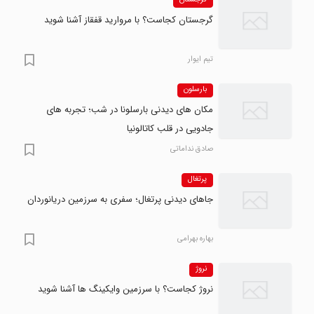
گرجستان
گرجستان کجاست؟ با مروارید قفقاز آشنا شوید
تیم ایوار
بارسلون
مکان های دیدنی بارسلونا در شب؛ تجربه های
جادویی در قلب کاتالونیا
صادق نداماتی
پرتغال
جاهای دیدنی پرتغال؛ سفری به سرزمین دریانوردان
بهاره بهرامی
نروژ
نروژ کجاست؟ با سرزمین وایکینگ ها آشنا شوید