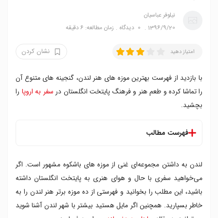
نیلوفر عباسیان
1396/9/20
0
دیدگاه
زمان مطالعه: 6 دقیقه
نشان کردن
امتیاز دهید
با بازدید از فهرست بهترین موزه های هنر لندن، گنجینه های متنوع آن
را تماشا کرده و طعم هنر و فرهنگ پایتخت انگلستان در
سفر به اروپا
را
بچشید.
فهرست مطالب
۱. گالری لندن جنوبی
لندن به داشتن مجموعه‌ای غنی از موزه‌ های باشکوه مشهور است. اگر
۲. موزه ویکتوریا و آلبرت
۳. مجموعه والاس
می‌خواهید سفری با حال و هوای هنری به پایتخت انگلستان داشته
۴. گالری ساعتچی
باشید، این مطلب را بخوانید و فهرستی از ده موزه برتر هنر لندن را به
۵. گالری تصویر دالویچ
خاطر بسپارید. همچنین اگر مایل هستید بیشتر با شهر لندن آشنا شوید
۶. آکادمی سلطنتی هنر