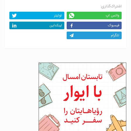
اشتراک‌گذاری:
واتس اپ
توئیتر
فیسبوک
لینکداین
تلگرام