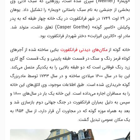
«ویمار» (Weimer) سپری شده است، روزهایی که سبک ادبی وی
بخشی از جنبشی به نام سبک باستانی «ویمار» را تشکیل داد. یوهان
در ۲۹ اوت ۱۷۴۹ در شهر فرانکفورت در یک خانه چهار طبقه که به پدر
وکیلش «کاسپر گوته» (Casper Goethe) تعلق داشت، متولد شد.
مادر او، «کاترین الیزابت» دختر شهردار فرانکفورت بود.
خانه گوته از
مکان‌های دیدنی فرانکفورت
بنایی ساخته شده از آجرهای
کوتاه قرمز رنگ و سنگ در قسمت طبقه پایینی و یک قسمت گچ کاری
زرد رنگ فوقانی است که دو طبقه بالایی را به یکدیگر متصل می‌کند.
این بنا در سال ۱۶۰۰ میلادی ساخته و در سال ۱۷۳۳ توسط مادربزرگ
گوته خریداری شده است. طبق اطلاعات موجود، وی اتاق‌های این خانه
را به مسافران اجاره می‌داده است. این خانه یک بار در سال‌های ۱۸۰۰ و
سپس به دلیل بمباران فرانکفورت در جنگ جهانی دوم بازسازی شد و
بعد به همراه موزه گوته که در مجاورت آن قرار دارد، از سال ۱۹۵۴ به
یک مکان عمومی تبدیل گشت.