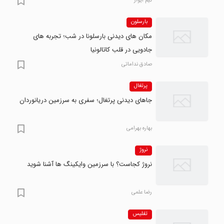
تیم ایوار
بارسلون
مکان های دیدنی بارسلونا در شب؛ تجربه های
جادویی در قلب کاتالونیا
صادق نداماتی
پرتغال
جاهای دیدنی پرتغال؛ سفری به سرزمین دریانوردان
بهاره بهرامی
نروژ
نروژ کجاست؟ با سرزمین وایکینگ ها آشنا شوید
رضا علمی
تفلیس