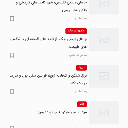
جاهای دیدنی تفلیس؛ شهر کلیساهای تاریخی و
بالکن های چوبی
رضا علمی
جمهوری چک
جاهای دیدنی چک؛ از قلعه های افسانه ای تا شگفتی
های طبیعت
صادق نداماتی
اروپا
فرق شنگن و اتحادیه اروپا؛ قوانین سفر، پول و مرزها
در یک نگاه
رضا علمی
ونیز
میدان سن مارکو؛ قلب تپنده ونیز