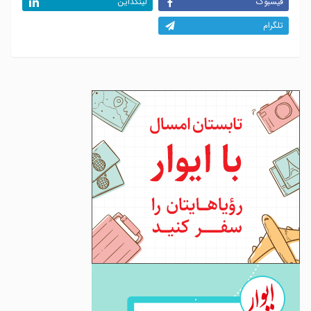
فیسبوک
لینکداین
تلگرام