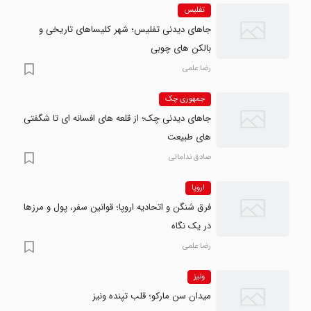
تفلیس
جاهای دیدنی تفلیس؛ شهر کلیساهای تاریخی و
بالکن های چوبی
رضا علمی
جمهوری چک
جاهای دیدنی چک؛ از قلعه های افسانه ای تا شگفتی
های طبیعت
صادق نداماتی
اروپا
فرق شنگن و اتحادیه اروپا؛ قوانین سفر، پول و مرزها
در یک نگاه
رضا علمی
ونیز
میدان سن مارکو؛ قلب تپنده ونیز