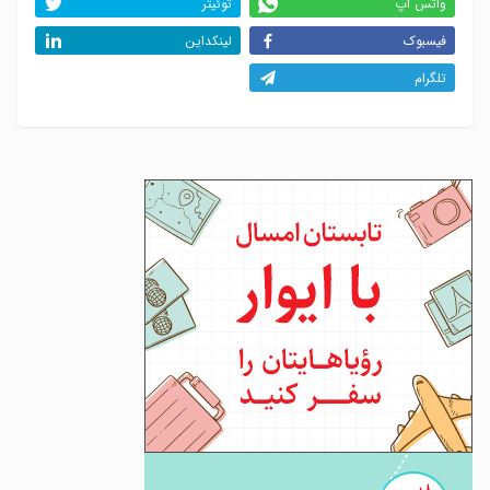
واتس اپ
توئیتر
فیسبوک
لینکداین
تلگرام