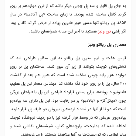
به جای پل قایق و سه پل چوبی دیگر باشد که از قرن دوازدهم بر روی
گراند کانال ساخته شده بودند. تا زمان ساخت «پل آکادمیا» در سال
۱۸۵۴، پل ریالتو تنها مسیر عبور عابرین پیاده از عرض گراند کانال بود.
اگر راهی
تور ونیز
هستید تا آخر این مقاله همراهمان باشید.
معماری پل ریالتو ونیز
قوس هفت و نیم متری پل ریالتو به این منظور طراحی شد که
کشتی‌های کوچک بتوانند از زیر آن عبور کنند. ساختمان پل بر روی
دوازده هزار پایه چوبی ساخته شده است که هنوز هم بعد از گذشت
۴۰۰ سال، پل را بر روی خود نگه داشته‌اند. مهندس معمار این پل عظیم،
«آنتونیو دا پونته»، برای بستن قرارداد طراحی این پل با طراحان بزرگی
چون «میکل‌آنژ» و «پالادیو» بر سر رقابت بود. این پل دارای سه پیاده‌رو
است که دو تا از آنها در امتداد نرده‌های بیرونی دو طرف پل قرار دارند.
پیاده‌روی عریض که در وسط قرار گرفته نیز با دو ردیف فروشگاه کوچک
احاطه شده که بدلیجات، پارچه‌های کتان، شیشه‌های نقاشی شده و
سایر لوازمی که توریست‌ها به آنها علاقمند هستند را می‌فروشند.