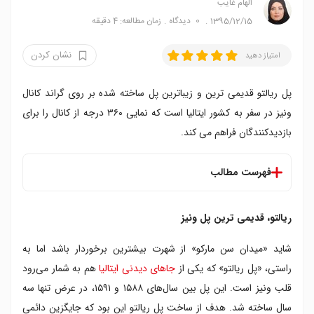
الهام غایب
1395/12/15
0
دیدگاه
زمان مطالعه: 4 دقیقه
نشان کردن
امتیاز دهید
پل ریالتو قدیمی ترین و زیباترین پل ساخته شده بر روی گراند کانال
ونیز در سفر به کشور ایتالیا است که نمایی ۳۶۰ درجه از کانال را برای
بازدیدکنندگان فراهم می کند.
فهرست مطالب
ریالتو، قدیمی ترین پل ونیز
ریالتو، قدیمی ترین پل ونیز
معماری پل ریالتو ونیز
بازدید کنندگان پل ریالتو
شاید «میدان سن مارکو» از شهرت بیشترین برخوردار باشد اما به
دسترسی به پل ریالتو
راستی، «پل ریالتو» که یکی از
جاهای دیدنی ایتالیا
هم به شمار می‌رود
قلب ونیز است. این پل بین سال‌های ۱۵۸۸ و ۱۵۹۱، در عرض تنها سه
سال ساخته شد. هدف از ساخت پل ریالتو این بود که جایگزین دائمی