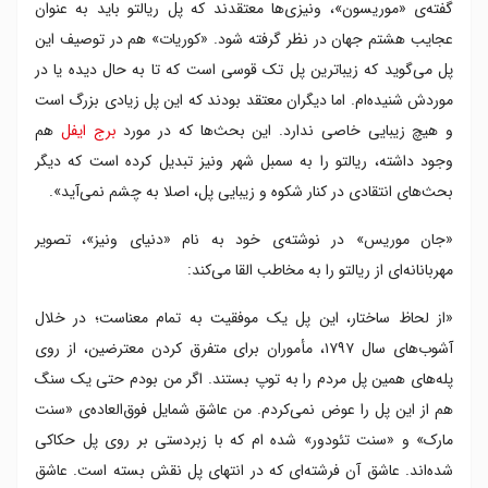
گفته‌ی «موریسون»، ونیزی‌ها معتقدند که پل ریالتو باید به عنوان
عجایب هشتم جهان در نظر گرفته شود. «کوریات» هم در توصیف این
پل می‌گوید که زیباترین پل تک قوسی است که تا به حال دیده یا در
موردش شنیده‌ام. اما دیگران معتقد بودند که این پل زیادی بزرگ است
و هیچ زیبایی خاصی ندارد. این بحث‌ها که در مورد
برج ایفل
هم
وجود داشته‌، ریالتو را به سمبل شهر ونیز تبدیل کرده است که دیگر
بحث‌های انتقادی در کنار شکوه و زیبایی پل، اصلا به چشم نمی‌آید».
«جان موریس» در نوشته‌ی خود به نام «دنیای ونیز»، تصویر
مهربانانه‌ای از ریالتو را به مخاطب القا می‌کند:
«از لحاظ ساختار، این پل یک موفقیت به تمام معناست؛ در خلال
آشوب‌های سال ۱۷۹۷، مأموران برای متفرق کردن معترضین، از روی
پله‌های همین پل مردم را به توپ بستند. اگر من بودم حتی یک سنگ
هم از این پل را عوض نمی‌کردم. من عاشق شمایل فوق‌العاده‌ی «سنت
مارک» و «سنت تئودور» شده ام که با زبردستی بر روی پل حکاکی
شده‌اند. عاشق آن فرشته‌ای که در انتهای پل نقش بسته است. عاشق