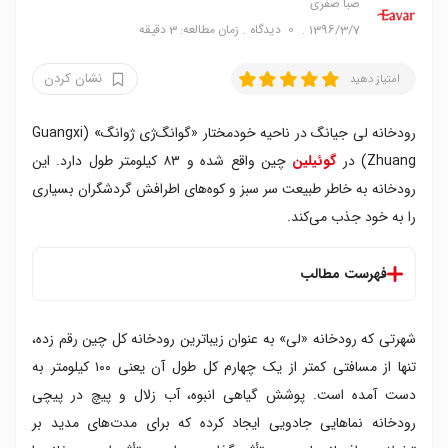
صبا صفری
1396/3/7
0
دیدگاه
زمان مطالعه: 3 دقیقه
نشان کردن
امتیاز دهید
رودخانه لی جیانگ در ناحیه خودمختار «گوانگ‌ژی ژوانگ» (Guangxi
Zhuang) در
گوئیلین
چین واقع شده و ۸۳ کیلومتر طول دارد. این
رودخانه به خاطر طبیعت سر سبز و کوه‌های اطرافش گردشگران بسیاری
را به خود جذب می‌کند.
فهرست مطالب
نکاتی جالب از رودخانه لی
شهرتی که رودخانه «لی» به عنوان زیباترین رودخانه کل چین رقم زده،
تنها از مسافتی کمتر از یک چهارم کل طول آن یعنی ۱۰۰ کیلومتر به
دست آمده است. پوشش گیاهی انبوه، آب زلال و پیچ در پیچی
رودخانه نماهایی جادویی ایجاد کرده که برای مدت‌های مدید بر