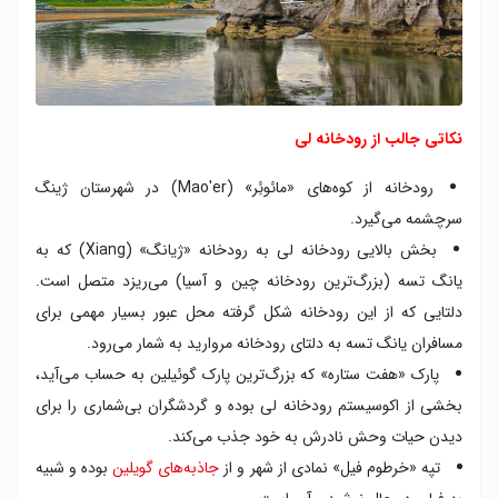
نکاتی جالب از رودخانه لی
رودخانه از کوه‌های «مائوئِر» (Mao'er) در شهرستان ژینگ
سرچشمه می‌گیرد.
بخش بالایی رودخانه لی به رودخانه «ژیانگ» (Xiang) که به
یانگ تسه (بزرگ‌ترین رودخانه چین و آسیا) می‌ریزد متصل است.
دلتایی که از این رودخانه شکل گرفته محل عبور بسیار مهمی برای
مسافران یانگ تسه به دلتای رودخانه مروارید به شمار می‌رود.
پارک «هفت ستاره» که بزرگ‌ترین پارک گوئیلین به حساب می‌آید،
بخشی از اکوسیستم رودخانه لی بوده و گردشگران بی‌شماری را برای
دیدن حیات وحش نادرش به خود جذب می‌کند.
تپه «خرطوم فیل» نمادی از شهر و از
جاذبه‌های گویلین
بوده و شبیه