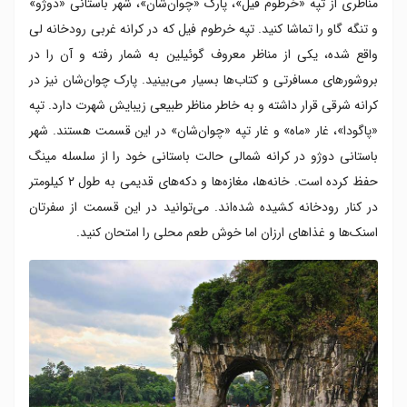
مناظری از تپه «خرطوم فیل»، پارک «چوان‌شان»، شهر باستانی «دوژو»
و تنگه گاو را تماشا کنید. تپه خرطوم فیل که در کرانه غربی رودخانه لی
واقع شده، یکی از مناظر معروف گوئیلین به شمار رفته و آن را در
بروشورهای مسافرتی و کتاب‌ها بسیار می‌بینید. پارک چوان‌شان نیز در
کرانه شرقی قرار داشته و به خاطر مناظر طبیعی زیبایش شهرت دارد. تپه
«پاگودا»، غار «ماه» و غار تپه «چوان‌شان» در این قسمت هستند. شهر
باستانی دوژو در کرانه شمالی حالت باستانی خود را از سلسله مینگ
حفظ کرده است. خانه‌ها، مغازه‌ها و دکه‌های قدیمی به طول ۲ کیلومتر
در کنار رودخانه کشیده شده‌اند. می‌توانید در این قسمت از سفرتان
اسنک‌ها و غذاهای ارزان اما خوش طعم محلی را امتحان کنید.