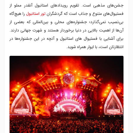
۷. عید قربان
جشن‌های مذهبی است. تقویم رویدادهای استانبول آنقدر مملو از
۸. عید فطر
فستیوال‌های متنوع و جذاب است که گردشگران
تور استانبول
را هیچ‌گاه
۹. فستیوال قهوه استانبول
بی‌نصیب نمی‌گذارد؛ جشنواره‌های محلی و بین‌المللی که بعضی از
۱۰. فستیوال آشپزی استانبول
آن‌ها از اهمیت بالایی در دنیا برخوردار هستند و شهرت جهانی دارند.
۱۱. فستیوال خرید استانبول
برای آشنایی با فستیوال های استانبول و آنچه در این جشنواره‌ها در
۱۲. فستیوال دوسالانه استانبول
انتظارتان است، با ایوار همراه شوید.
۱۳. فستیوال تئاتر استانبول
۱۴. فستیوال بین المللی هنر و فرهنگ استانبول
۱۵. فستیوال پشت بام استانبول
۱۶. فستیوال جاز آکبانک
۱۷. فستیوال چیل-اوت استانبول
۱۸. فستیوال سونار استانبول
۱۹. فستیوال رقص استانبول
۲۰. فستیوال بین المللی رقص و موسیقی محلی بسفر
۲۱. فستیوال الکترونیک استانبول
۲۲. فستیوال رنگ استانبول
۲۳. عید تجلی