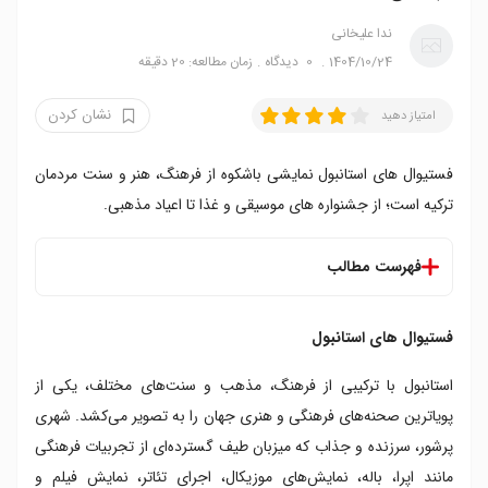
ندا علیخانی
1404/10/24
0
دیدگاه
زمان مطالعه: 20 دقیقه
نشان کردن
امتیاز دهید
فستیوال های استانبول نمایشی باشکوه از فرهنگ، هنر و سنت مردمان
ترکیه است؛ از جشنواره های موسیقی و غذا تا اعیاد مذهبی.
فهرست مطالب
فستیوال های استانبول
فستیوال های استانبول
۱. فستیوال لاله استانبول
۲. فستیوال فیلم استانبول
استانبول با ترکیبی از فرهنگ، مذهب و سنت‌های مختلف، یکی از
۳. فستیوال بین المللی موسیقی استانبول
پویاترین صحنه‌های فرهنگی و هنری جهان را به تصویر می‌کشد. شهری
۴. فستیوال بین المللی جاز استانبول
پرشور، سرزنده و جذاب که میزبان طیف گسترده‌ای از تجربیات فرهنگی
۵. فستیوال استانبول
۶. فستیوال هیدیرلز استانبول
مانند اپرا، باله، نمایش‌های موزیکال، اجرای تئاتر، نمایش فیلم و