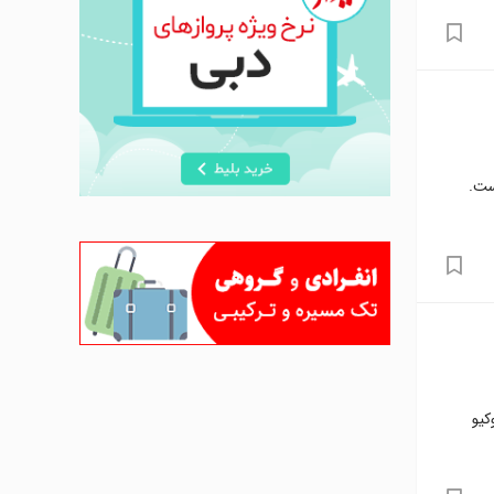
ست.
کیو