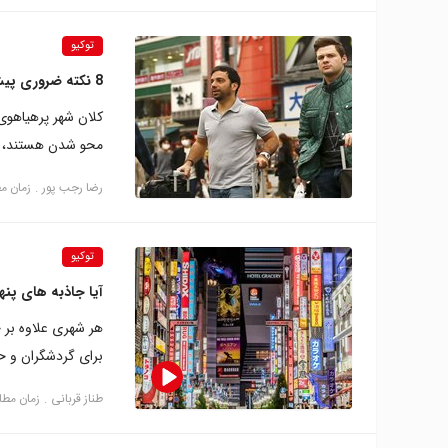
توکیو
8 نکته ضروری پیش از سفر به توکیو
کلان شهر پرهیاهوی
محو شدن هستند، ام
رضا‍ رجب پور
زمان مطالع
توکیو
آیا جاذبه های پنه
هر شهری علاوه بر 
برای گردشگران و حت
طناز قربانی
زمان مطالعه: 