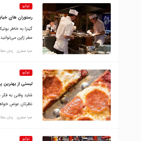
توکیو
رستوران های خیابا
گینزا به خاطر بوت
سفر ژاپن می‌توانید 
صبا صفری
زمان مطالعه: 7
توکیو
لیستی از بهترین پ
شاید وقتی به فکر ش
نظرتان عوض خواه
صبا صفری
زمان مطالعه: 5
توکیو