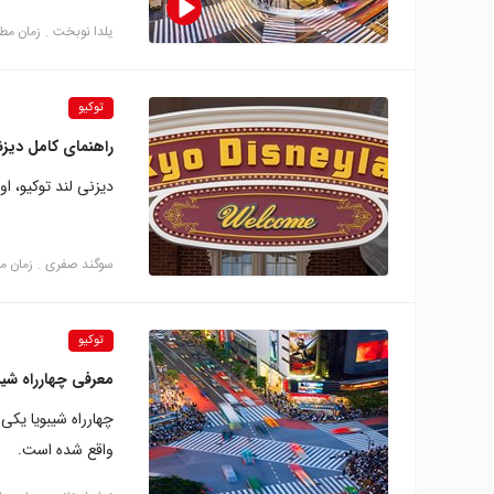
یلدا نوبخت
زمان مطالعه: 
توکیو
راهنمای کامل دیزنی
دیزنی لند توکیو، ا
سوگند صفری
زمان مطالع
توکیو
معرفی چهارراه شیب
چهارراه شیبویا یکی
واقع شده است.