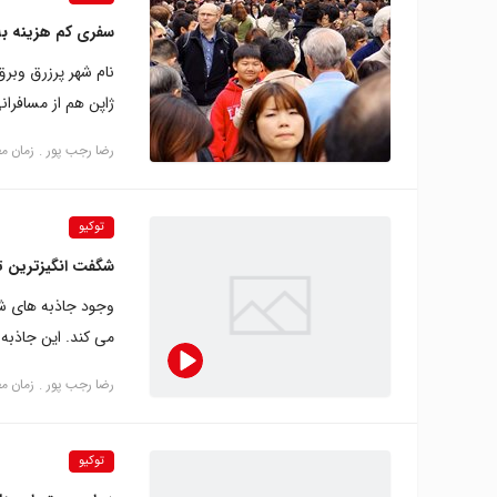
سفری کم هزینه به 
نام شهر پرزرق وبر
ژاپن هم از مسافران
رضا‍ رجب پور
زمان مطالع
توکیو
شگفت‌ انگیزترین ت
وجود جاذبه های شگف
می کند. این جاذبه 
رضا‍ رجب پور
زمان مطالع
توکیو