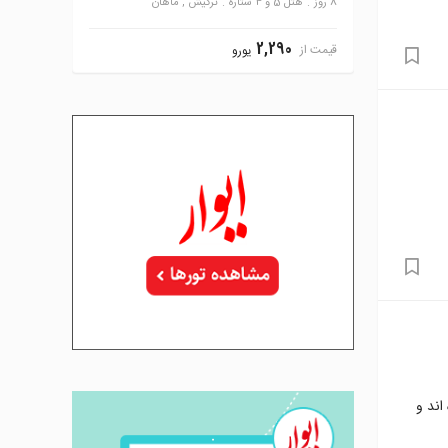
8 روز
هتل 5 و 4 ستاره
ترکیش , ماهان
2,290
قیمت از
یورو
اند و