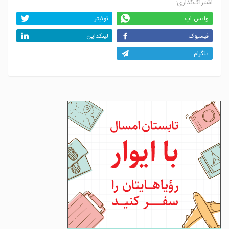
اشتراک‌گذاری:
واتس اپ
توئیتر
فیسبوک
لینکداین
تلگرام