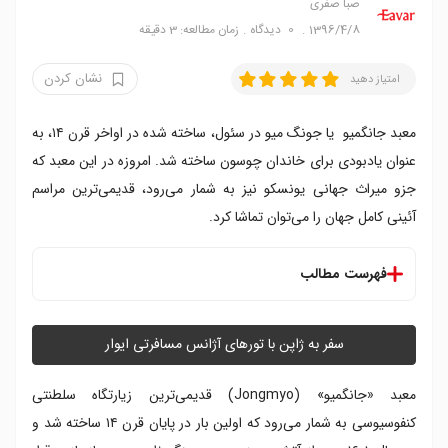
صبا صفری
1396/4/8
0
دیدگاه
زمان مطالعه: 3 دقیقه
نشان کردن
امتیاز دهید
معبد جانگمیو یا جونگ میو در سئول، ساخته شده در اواخر قرن ۱۴، به
عنوان یادبودی برای خاندان چوسون ساخته شد. امروزه در این معبد که
جزو میراث جهانی یونسکو نیز به شمار می‌رود، قدیمی‌ترین مراسم
آئینی کامل جهان را می‌توان تماشا کرد.
فهرست مطالب
سفر به ژاپن با تورهای آژانس مسافرتی ایوار
معبد «جانگمیو» (Jongmyo) قدیمی‌ترین زیارتگاه سلطنتی
کنفوسیوسی به شمار می‌رود که اولین بار در پایان قرن ۱۴ ساخته شد و