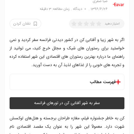
صبا صفری
1396/6/26
0
دیدگاه
زمان مطالعه: 3 دقیقه
نشان کردن
امتیاز دهید
اگر به شهر زیبا و آفتابی کن در کشور دیدنی فرانسه سفر کردید و نمی
خواستید برای رستوران های شیک و مجلل خرج کنید، می توانید از
راهنمای ما درباره بهترین رستوران های اقتصادی این شهر استفاده کرده
و تجربه های خوبی را از غذاهای لذیذ آن به دست آورید.
فهرست مطالب
۱. لَسیِت پروانسَل
۲. کروازِت کورنه
سفر به شهر آفتابی کن در تورهای فرانسه
۳. تَوِرن لوکولوس
۴. کافه لو فکتوری
کن به خاطر جشنواره فیلم، مغازه طراحان برجسته و هتل‌های لوکسش
۵. فدرول پانینی
شهرت دارد. معمولاً این شهر را به عنوان یک مقصد اقتصادی نام
۶. لِپیکوریو