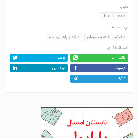
منبع:
theculturetrip
برچسب ها:
شکم‌گردی، کافه و رستوران
ترفند و راهنمای سفر
اشتراک‌گذاری:
واتس اپ
توئیتر
فیسبوک
لینکداین
تلگرام