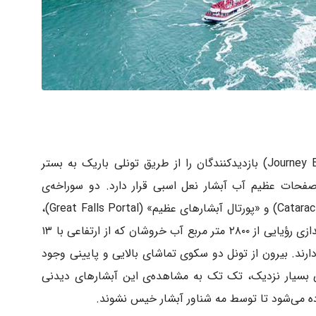
«سفری در آن سوی آبشار» (Journey Behind the Falls) بازدیدکنندگان را از طریق تونلی باریک به بستر
حات عظیم آب آبشار نعل اسبی قرار دارد. دو سوراخه‌ی
تماشایی به نام‌های «کتراکت پورتال» (Cataract Portal) و «پورتال آبشارهای عظیم» (Great Falls Portal)،
پنجره‌ای روشن در این تونل هستند که چشم اندازی رؤیایی از ۲۸۰۰ متر مربع آب خروشان که از ارتفاعی با ۱۳
‌دارند. بیرون از تونل دو سکوی تماشای بالایی و پایینی وجود
یی بسیار نزدیک، تک تک به مشاهده‌ی این آبشارهای دیدنی
اده می‌شود تا توسط مه شناور آبشار خیس نشوند.