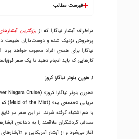
فهرست مطالب
۱. هورن بلوئر نیاگارا کروز
۲. سفری در آن سوی آبشار
دراطراف آبشار نیاگارا که از
بزرگترین آبشار‌ها
۳. ماشین هوایی گرداب نیاگارا
پرخروش نزدیک شده و دوست‌داران طبیعت در جا
۴. پل وایت واتر واک
نیاگارا برای همه‌ی افراد محبوب خواهد بود. 
۵. قلمرو پرندگان نیاگارا
کارهایی که باید انجام دهید تا یک سفر فوق‌الع
۶. حفاظتگاه پروانه‌ی نیاگارا
۷. منطقه طبیعی حفاظت شده دره نیاگارا
۱. هورن بلوئر نیاگارا کروز
۸. نمایش آتش بازی نیاگارا
دریایی «
مسافر، گردشگران علاقمند را به دهانه‌ی آبشارهای