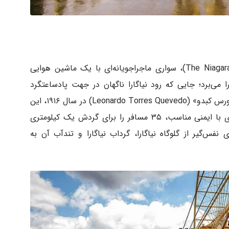
«نیاگارا ورلپول ایروکار» (The Niagara Whirlpool Aerocar)، سواری ماجراجویانه‌‌ای با یک ماشین هوایی
ا می‌برد؛ جایی که رود نیاگارا ناگهان در جهت پادساعتگرد
می‌چرخد. مهندسی اسپانیایی به نام «لئوناردو تورس کبدو» (Leonardo Torres Quevedo) در سال ۱۹۱۶، این
ماشین کابلی قدیمی را طراحی کرد. این سواری با ایمنی مناسب، ۳۵ مسافر را برای گردش یک کیلومتری
نفس‌گیر از گلوگاه نیاگارا، گرداب نیاگارا و تندآب آن به