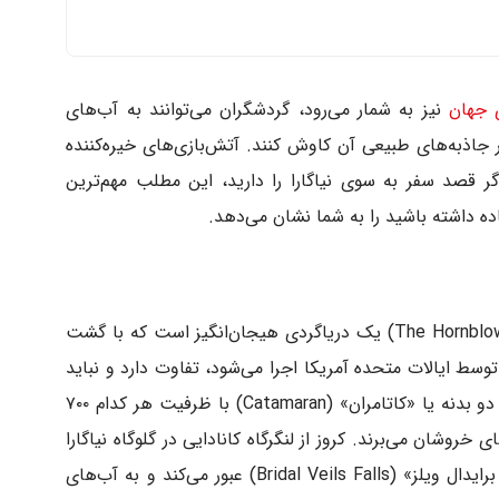
ی جهان
نیز به شمار می‌رود، گردشگران می‌توانند به آب‌های
ذبه‌های طبیعی آن کاوش کنند. آتش‌بازی‌های خیره‌کننده
اگر قصد سفر به سوی نیاگارا را دارید، این مطلب مهم‌ترین
اده داشته باشید را به شما نشان می‌دهد.
«هورن بلوئر نیاگارا کروز» (The Hornblower Niagara Cruise) یک دریاگردی هیجان‌انگیز است که با گشت
خدمه‌ی مِه» (Maid of the Mist) که توسط ایالات متحده آمریکا اجرا می‌شود، تفاوت دارد و نباید
با هم اشتباه گرفته شوند. در این سفر دو قایقِ دو بدنه یا «کاتامران» (Catamaran) با ظرفیت هر کدام ۷۰۰
 خروشان می‌برند. کروز از لنگرگاه کانادایی در گلوگاه نیاگارا
آغاز می‌شود و از آبشار آمریکایی و «آبشارهای برایدال ویلز» (Bridal Veils Falls) عبور می‌کند و به آب‌های