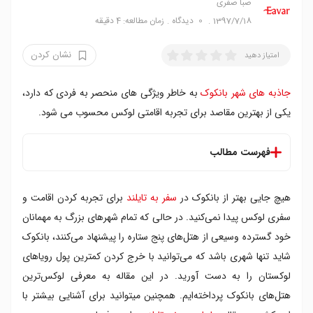
صبا صفری
1397/7/18
0
دیدگاه
زمان مطالعه: 4 دقیقه
نشان کردن
امتیاز دهید
جاذبه های شهر بانکوک
به خاطر ویژگی های منحصر به فردی که دارد،
یکی از بهترین مقاصد برای تجربه اقامتی لوکس محسوب می شود.
فهرست مطالب
هیلتون سوکومویت بانکوک
هیچ جایی بهتر از بانکوک در
سفر به تایلند
برای تجربه کردن اقامت و
اوکورا پرستیژ بانکوک
گرند چاینا هتل
سفری لوکس پیدا نمی‌کنید. در حالی که تمام شهرهای بزرگ به مهمانان
بانیان تری بانکوک
خود گسترده وسیعی از هتل‌های پنج ستاره را پیشنهاد می‌کنند، بانکوک
رامادا پلازا بانکوک منام ریورساید
شاید تنها شهری باشد که می‌توانید با خرج کردن کمترین پول رویاهای
لوکستان را به دست آورید. در این مقاله به معرفی لوکس‌ترین
هتل‌های بانکوک پرداخته‌ایم. همچنین میتوانید برای آشنایی بیشتر با