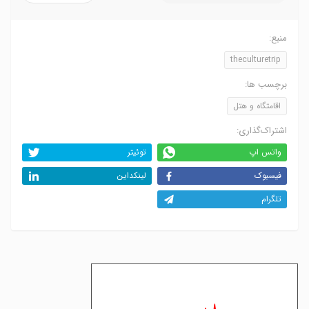
منبع:
theculturetrip
برچسب ها:
اقامتگاه و هتل
اشتراک‌گذاری:
واتس اپ
توئیتر
فیسبوک
لینکداین
تلگرام