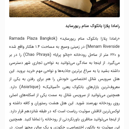
رامادا پلازا بانکوک منام ریورساید
«رامادا پلازا بانکوک منام ریورساید» (Ramada Plaza Bangkok
Menam Riverside) در زمینی وسیع به مساحت ۱.۴ هکتار واقع شده
و ۲۲۰ متر از ساحل رودخانه «چائو پرایا» (Chao Phraya) را در بر
می‌گیرد. از اینجا به سادگی می‌توانید به نواحی تجاری شهر دسترسی
داشته بشید یا به سراغ برترین جاذبه‌ها و نواحی مهم خرید بروید. این
هتل سرویس شاتل اختصاصی خودش را هم برای رفتن به یکی از
معروف‌ترین بازارهای بانکوک یعنی «آسیاتیک» (Asiatique) دارد.
همچنین می‌توانید از سرویس شاتل به سمت یکی از اسکله‌های اصلی
روی رودخانه بهره‌مند شوید. این هتل هشت رستوران و کافه داشته و
لوکس‌ترین اتاقش سوئیت ریاست است که در طبقه شانزدهم قرار دارد.
از اینجا می‌توانید مناظری باورنکردنی از رودخانه را تماشا کنید. همچنین
این سوئیت به بالکون اختصاصی، جکوزی و یک سالن مجهز است. در