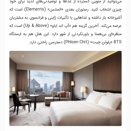
می‌توانید از منویی گسترده از غذاها و نوشیدنی‌های لذیذ برای خود
چیزی انتخاب کنید. رستوران بعدی «المنتس» (Elements) است که
آشپزخانه باز داشته و غذاهایی با تأثیرات ژاپنی و فرانسوی به مشتریان
عرضه می‌کند. آخرین گزینه هم «آپ اند اباو» (Up & Above) است که
منظره‌ای بی‌همتا و باورنکردنی از شهر دارد. این هتل هم به ایستگاه
BTS «پلوئن چیت» (Phloen Chit) دسترسی راحتی دارد.