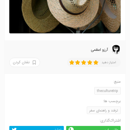
آرزو اعظمی
نشان کردن
امتیاز دهید
منبع:
theculturetrip
برچسب ها:
ترفند و راهنمای سفر
اشتراک‌گذاری:
واتس اپ
توئیتر