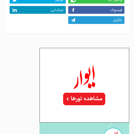
فیسبوک
لینکداین
تلگرام