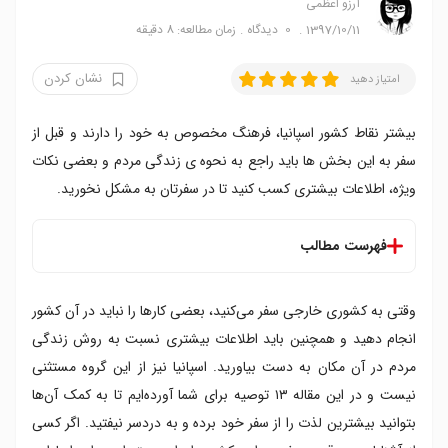
آرزو اعظمی
1397/10/11
0
دیدگاه
زمان مطالعه: 8 دقیقه
نشان کردن
امتیاز دهید
بیشتر نقاط کشور اسپانیا، فرهنگ مخصوص به خود را دارند و قبل از
سفر به این بخش ها باید راجع به نحوه ی زندگی مردم و بعضی نکات
ویژه، اطلاعات بیشتری کسب کنید تا در سفرتان به مشکل نخورید.
فهرست مطالب
به فرهنگ مردم آن کشور احترام بگذارید
وقتی به کشوری خارجی سفر می‌کنید، بعضی کارها را نباید در آن کشور
حواستان به مالیات بر ارزش افزوده باشد
تاریخ تعطیلات رسمی را چک کنید
انجام دهید و همچنین باید اطلاعات بیشتری نسبت به روش زندگی
در مواقع اضطراری با ۱۱۲ تماس بگیرید
مردم در آن مکان به دست بیاورید. اسپانیا نیز از این گروه مستثنی
کمی اسپانیایی یاد بگیرید
نیست و در این مقاله ۱۳ توصیه برای شما آورده‌ایم تا به کمک آن‌ها
اما انتظار نداشته باشید همه مردم اسپانیایی صحبت کنند
بتوانید بیشترین لذت را از سفر خود برده و به دردسر نیفتید. اگر کسی
مراقب کیف پولتان باشید