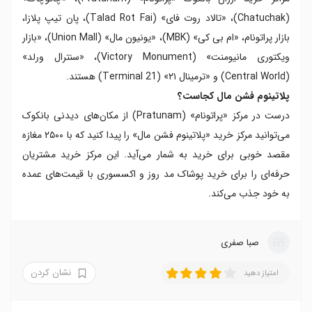
(Chatuchak)، «تالاد روت فای» (Talad Rot Fai)، پان تیپ پلازا،
بازار پراتونام، «ام بی کی» (MBK)، «یونیون مال» (Union Mall)، «بازار
ویکتوری مانیومنت» (Victory Monument)، «سنترال ورلد»
(Central World) و «ترمینال ۲۱» (Terminal 21) هستند.
پلاتینوم فشن مال کجاست؟
درست در مرکز «پراتونام» (Pratunam) از مکان‌های دیدنی بانکوک
می‌توانید مرکز خرید «پلاتینوم فشن مال» را پیدا کنید که با ۲۵۰۰ مغازه
مقصد خوبی برای خرید به شمار می‌آید. این مرکز خرید مشتریان
حرفه‌ای را برای خرید پوشاک مد روز و اکسسوری با قیمت‌های عمده
به خود جذب می‌کند.
صبا صفری
نشان کردن
امتیاز دهید