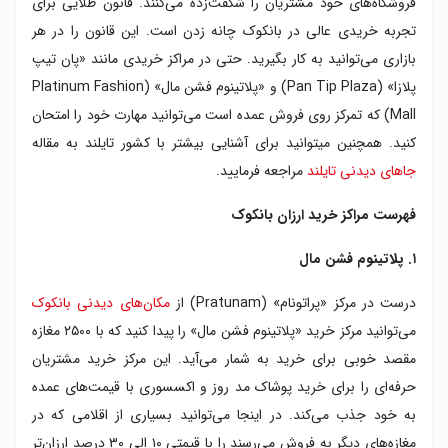
فروشگاه‌های خود مشتریان را شگفت‌زده می‌کنند. قانون طلایی برای
۸. بازار ویکتوری مانیومنت
تجربه خریدی عالی در بانکوک چانه زدن است. این قانون را در هر
۹. سنترال ورلد
بازاری می‌توانید به کار بگیرید. حتی در مراکز خریدی مانند «پان تیپ
۱۰. ترمینال ۲۱
پلازا» (Pan Tip Plaza) و «پلاتینوم فشن مال» (Platinum Fashion
Mall) که تمرکز روی فروش عمده است می‌توانید مهارت خود را امتحان
کنید. همچنین میتوانید برای آشنایی بیشتر با کشور تایلند به مقاله
جاهای دیدنی تایلند
مراجعه فرمایید.
فهرست مراکز خرید ارزان بانکوک
۱. پلاتینوم فشن مال
درست در مرکز «پراتونام» (Pratunam) از
مکان‌های دیدنی بانکوک
می‌توانید مرکز خرید «پلاتینوم فشن مال» را پیدا کنید که با ۲۵۰۰ مغازه
مقصد خوبی برای خرید به شمار می‌آید. این مرکز خرید مشتریان
حرفه‌ای را برای خرید پوشاک مد روز و اکسسوری با قیمت‌های عمده
به خود جذب می‌کند. در اینجا می‌توانید بسیاری از اقلامی که در
مغازه‌های دیگر به فروش می‌رسند را با قیمتی ۱۰ الی ۳۰ درصد ارزان‌تر