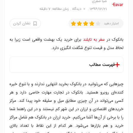
صبا صفری
1396/12/21
0
دیدگاه
زمان مطالعه: 7 دقیقه
نشان کردن
امتیاز دهید
بانکوک در
سفر به تایلند
برای خرید یک بهشت واقعی است زیرا به
لحاظ مدل و قیمت تنوع شگفت انگیزی دارد.
فهرست مطالب
فهرست مراکز خرید ارزان بانکوک
چیزهایی که می‌توانید در بانکوک بخرید انتهایی ندارند و با تنوع خیره
۱. پلاتینوم فشن مال
۲. بازار آخر هفته چاتوچاک
کننده‌ای روبرو هستید. بانکوک در تجارت مهارت خاصی دارد و هر
۳. بازار شبانه تالاد روت فای
کسی می‌تواند در آن چیزی مطابق میل و سلیقه خود پیدا کند. مرکز
۴. پان تیپ پلازا
خریدهای اقتصادی و ارزان در این شهر کم نیستند و در این راهنما شما
۵. بازار پراتونام
را با برخی از آن‌ها آشنا می‌کنیم. خرید ارزان در بانکوک هم شامل مراکز
۶. ام بی کی سنتر
خرید و هم بازارها می‌شود. هر کدام از این نقاط با تعداد بالای
۷. یونیون مال