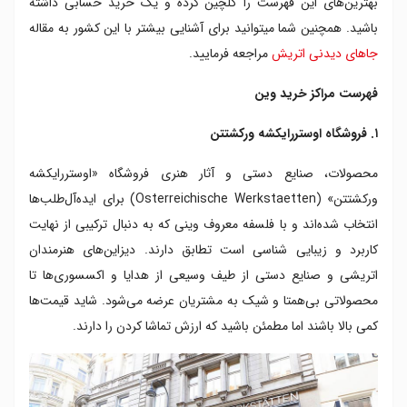
بهترین‌های این فهرست را گلچین کرده و یک خرید حسابی داشته
۶. خیابان گرابن
باشید. همچنین شما میتوانید برای آشنایی بیشتر با این کشور به مقاله
۷. کنتنر اشتراسه
جاهای دیدنی اتریش
مراجعه فرمایید.
۸. مرکز خرید دوناوت زنتروم
۹. بازار‌های روباز وین
فهرست مراکز خرید وین
۱۰. بهترین خیابان برای خرید در وین
۱۱. خیابان کَنتْنر (Kärntner Strasse)
۱. فروشگاه اوستررایکشه ورکشتتن
محصولات، صنایع دستی و آثار هنری فروشگاه «اوستررایکشه
ورکشتتن» (Osterreichische Werkstaetten) برای ایده‌آل‌طلب‌ها
انتخاب شده‌اند و با فلسفه معروف وینی که به دنبال ترکیبی از نهایت
کاربرد و زیبایی شناسی است تطابق دارند. دیزاین‌های هنرمندان
اتریشی و صنایع دستی از طیف وسیعی از هدایا و اکسسوری‌ها تا
محصولاتی بی‌همتا و شیک به مشتریان عرضه می‌شود. شاید قیمت‌ها
کمی بالا باشند اما مطمئن باشید که ارزش تماشا کردن را دارند.