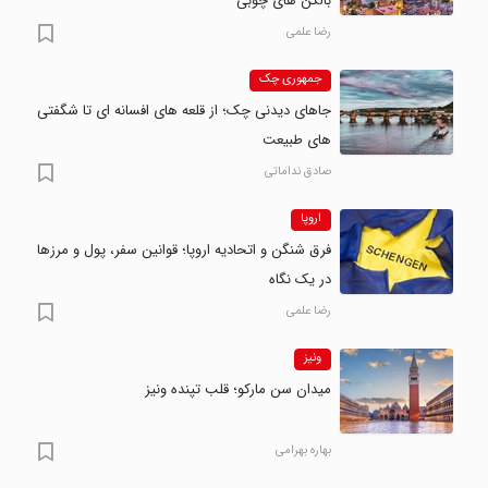
بالکن های چوبی
رضا علمی
جمهوری چک
جاهای دیدنی چک؛ از قلعه های افسانه ای تا شگفتی
های طبیعت
صادق نداماتی
اروپا
فرق شنگن و اتحادیه اروپا؛ قوانین سفر، پول و مرزها
در یک نگاه
رضا علمی
ونیز
میدان سن مارکو؛ قلب تپنده ونیز
بهاره بهرامی