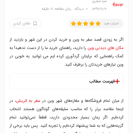
صبا صفری
1397/2/2
0
دیدگاه
زمان مطالعه: 8 دقیقه
نشان کردن
امتیاز دهید
اگر به زودی قصد سفر به وین و خرید کردن در این شهر و بازدید از
مکان های دیدنی وین
را دارید، راهنمای خرید ما را از دست ندهید! به
کمک راهنمایی که برایتان گردآوری کرده ایم می توانید به خوبی در
وین نیازهای خریدتان را برطرف کنید.
فهرست مطالب
فهرست مراکز خرید وین
از میان تمام فروشگاه‌ها و مغازه‌های شهر وین در
سفر به اتریش
، در
۱. فروشگاه اوستررایکشه ورکشتتن
۲. مرکز خرید زوت
اینجا مقاصد برتر را که مناسب سلیقه‌های گوناگون هستند انتخاب
۳. مرکز خرید رینگ اشتراسن گالرین
کرده‌ایم. اگر زمان بسیار محدودی دارید، قطعاً نمی‌توانید تمام
۴. نش مارکت
گزینه‌هایی که به شما پیشنهاد کرده‌ایم را تجربه کنید. پس باید برخی از
۵. ماریا هیلفر اشتراسه