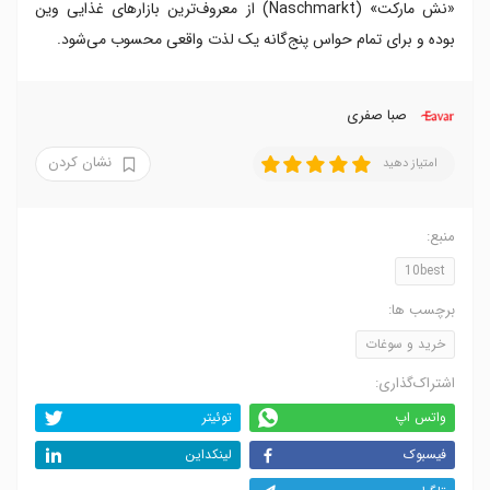
«نش مارکت» (Naschmarkt) از معروف‌ترین بازارهای غذایی وین
بوده و برای تمام حواس پنج‌گانه یک لذت واقعی محسوب می‌شود.
صبا صفری
نشان کردن
امتیاز دهید
منبع:
10best
برچسب ها:
خرید و سوغات
اشتراک‌گذاری:
واتس اپ
توئیتر
فیسبوک
لینکداین