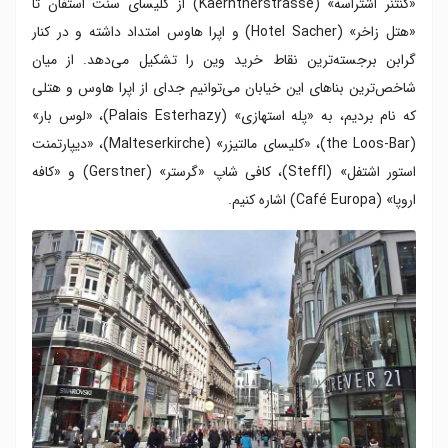
«کنتنر اشتراسه» (Kaerntnerstrasse) از کلیسای سنت استفان تا
«هتل زاخر» (Hotel Sacher) و اپرا هاوس امتداد داشته و در کنار
گرابن برجسته‌ترین نقاط خرید وین را تشکیل می‌دهد. از میان
شاخص‌ترین بناهای این خیابان می‌توانیم جدای از اپرا هاوس و هتلی
که نام بردیم، به «پله استهازی» (Palais Esterhazy)، «لوس بار»
(the Loos-Bar)، «کلیسای مالتیزر» (Malteserkirche)، «دیپارتمنت
استور اشتفل» (Steffl)، کافی شاپ «گرستر» (Gerstner) و «کافه
اروپا» (Café Europa) اشاره کنیم.