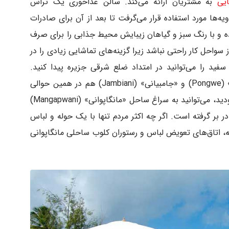
ایی
به مشتریان ارائه می‌کند. سالن غذاخوری یک تراس
ها مورد استفاده قرار می‌گرفت تا بعد از آن برای صادرات
ده و با رنگ سبز و گیاهان زیبایش محیط جذابی را برای صرف
ز سواحل کار راحتی نباشد زیرا گزینه‌های تماشایی زیادی را در
ید را می‌توانید در امتداد ضلع شرقی جزیره پیدا کنید.
دهکده‌های «ماتموی» (Matemwe)، «پونگوی» (Pongwe) و «جامبیانی» (Jambiani) هم در همین حوالی
هستند. اگر دنبال گزینه‌ای نزدیک‌تر به شهرک بودید، می‌توانید به سراغ ساحل «مانگاپوانی» (Mangapwani)
ر بر گرفته است. اگر چه اکثر مردم تنها با یک حوله و لباس
وزانه، اتاق‌های تعویض لباس و رستوران کلوب ساحلی مانگاپوانی