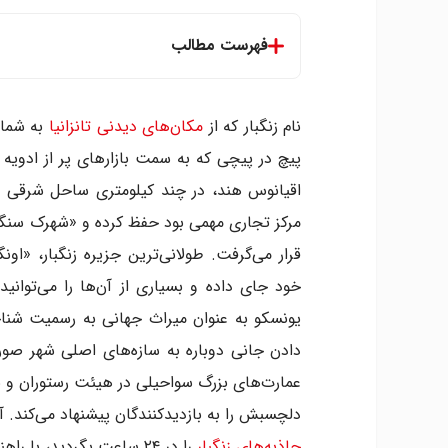
فهرست مطالب
صبح را در مزارع ادیه بگذرانید
ناهار بخورید و در یکی سواحل بینظیر زنگبار
نام زنگبار که از
مکان‌های دیدنی تانزانیا
به شمار
در میان کوچه های شهر سنگی بگردید
پیچ در پیچی که به سمت بازارهای پر از ادویه ا
در کاخ متونی از موسیقی معروف زنگبار لذت 
اقیانوس هند، در چند کیلومتری ساحل شرقی تان
مرکز تجاری مهمی بود حفظ کرده و «شهرک سنگی
یونسکو به عنوان میراث جهانی به رسمیت شناخ
دادن جانی دوباره به سازه‌های اصلی شهر صورت
عمارت‌های بزرگ سواحیلی در هیئت رستوران و بوت
دلچسبش را به بازدیدکنندگان پیشنهاد می‌کند. 
جاذبه‌های زنگبار
را در ۲۴ ساعت بگردید، با راهنمای سفر ما همراه شوید.