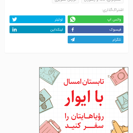
اشتراک‌گذاری:
واتس اپ
توئیتر
فیسبوک
لینکداین
تلگرام