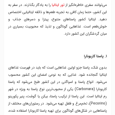
۷. ریزوتو
می‌توانند سفری خاطره‌انگیز از
تور ایتالیا
را به یادگار بگذارند. در سفر به
۸. پستو
این کشور، حتما زمان کافی به تجربه طعم‌ها و ذائقه ایتالیایی اختصاص
۹. تیرامیسو
دهید. ایتالیا کشور پاستاهای متنوع، پیتزا و دسرهای جذاب و
۱۰. پولنتا
خوش‌طعم است. غذاهایی گوناگون و لذیذ که محبوبیت بسیاری در
۱۱. ریبولیتا
میان گردشگران این کشور دارد.
۱۲. بوتارگا
۱۳. ویتلو توناتو
۱۴. آرانچینی
۱۵. گنوچی
۱. پاستا کاربونارا
۱۶. فتوچینی آلفردو
بدون شک، پاستا جزو اولین غذاهایی است که باید در فهرست غذاهای
۱۷. بروسکتا
۱۸. اوسوبوکو
ایتالیا گنجانده شود. غذایی که به نوعی امضای این کشور محسوب
۱۹. کالاماری گریل شده
می‌شود. انواع پاستا و اسپاگتی در این کشور طبخ می‌شود که پاستا
۲۰. راویولی
کاربونارا (Carbonara) یکی از محبوب‌ترین نوع پاستا به ویژه در شهر
رم ایتالیا است. این پاستا از ترکیب پاستا، بیکن یا گوشت، پنیر پکورینو
(Pecorino)، تخم‌مرغ و فلفل تهیه می‌شود. در رستوران‌های مختلف از
پاستاهایی در شکل‌های گوناگون برای تهیه پاستا کاربونارا استفاده شده،