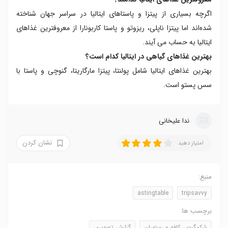
اگرچه بسیاری از پیتزا و پاستاهای ایتالیا در سراسر جهان شناخته
شده‌اند اما پیتزا ناپلی، ریزوتو و پاستا کاربونارا از معروفترین غذاهای
ایتالیا به حساب می آیند.
بهترین غذاهای گیاهی در ایتالیا کدام است؟
بهترین غذاهای ایتالیا شامل پولنتا، پیتزا مارگاریتا، گنوچی و پاستا با
سس پستو است.
ندا علیخانی
نشان کردن
امتیاز دهید
منبع:
astingtable
tripsavvy
برچسب ها:
شکم‌گردی، کافه و رستوران
گزارش تصویری