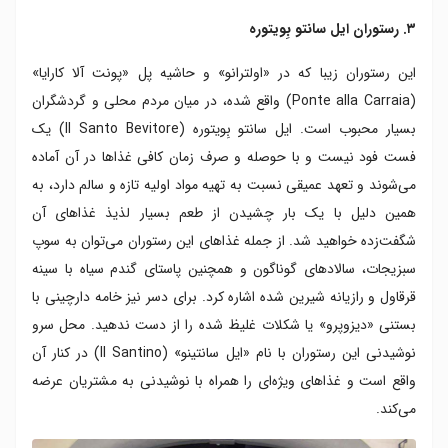
۳. رستوران ایل سانتو بِویتوره
این رستوران زیبا که در «اولترانو» و حاشیه پل «پونت آلا کارایا»
(Ponte alla Carraia) واقع شده، در میان مردم محلی و گردشگران
بسیار محبوب است. ایل سانتو بِویتوره (Il Santo Bevitore) یک
فست فود نیست و با حوصله و صرف زمان کافی غذاها در آن آماده
می‌شوند و تعهد عمیقی نسبت به تهیه مواد اولیه تازه و سالم دارد، به
همین دلیل با یک بار چشیدن از طعم بسیار لذیذ غذاهای آن
شگفت‌زده خواهید شد. از جمله غذاهای این رستوران می‌توان به سوپ
سبزیجات، سالادهای گوناگون و همچنین پاستای گندم سیاه با سینه
قرقاول و رازیانه شیرین شده اشاره کرد. برای دسر نیز خامه دارچینی با
بستنی «دیزوپرو» یا شکلات غلیظ شده را از دست ندهید. محل سرو
نوشیدنی این رستوران با نام «ایل سانتینو» (Il Santino) در کنار آن
واقع است و غذاهای ویژه‌ای را همراه با نوشیدنی به مشتریان عرضه
می‌کند.