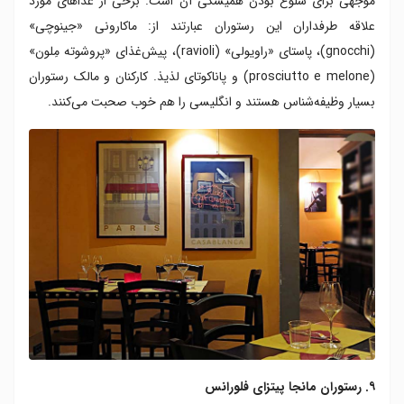
موجهی برای شلوغ بودن همیشگی آن است. برخی از غذاهای مورد
علاقه طرفداران این رستوران عبارتند از: ماکارونی «جینوچی»
(gnocchi)، پاستای «راویولی» (ravioli)، پیش‌غذای «پروشوته مِلون»
(prosciutto e melone) و پاناکوتای لذیذ. کارکنان و مالک رستوران
بسیار وظیفه‌شناس هستند و انگلیسی را هم خوب صحبت می‌کنند.
۹. رستوران مانجا پیتزای فلورانس