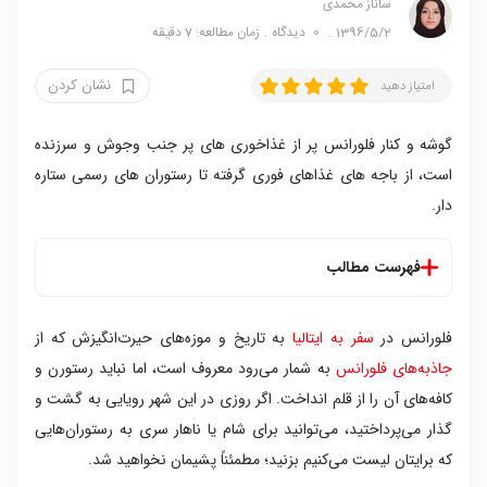
ساناز محمدی
1396/5/2
0
دیدگاه
زمان مطالعه: 7 دقیقه
نشان کردن
امتیاز دهید
گوشه و کنار فلورانس پر از غذاخوری های پر جنب وجوش و سرزنده
است، از باجه های غذاهای فوری گرفته تا رستوران های رسمی ستاره
دار.
فهرست مطالب
فهرست بهترین رستوران های فلورانس
فلورانس در
سفر به ایتالیا
به تاریخ و موزه‌های حیرت‌انگیزش که از
۱. کافه لا بوتِگا دل بون
۲. رستوران بورو و اَچوگه
جاذبه‌های فلورانس
به شمار می‌رود معروف است، اما نباید رستورن‌ و
۳. رستوران ایل سانتو بِویتوره
کافه‌های آن را از قلم انداخت. اگر روزی در این شهر رویایی به گشت و
۴. رستوران اینو
گذار می‌پرداختید، می‌توانید برای شام یا ناهار سری به رستوران‌هایی
۵. رستوران روجِرو
که برایتان لیست می‌کنیم بزنید؛ مطمئناً پشیمان‌ نخواهید شد.
۶. رستوران فوکو ماتو