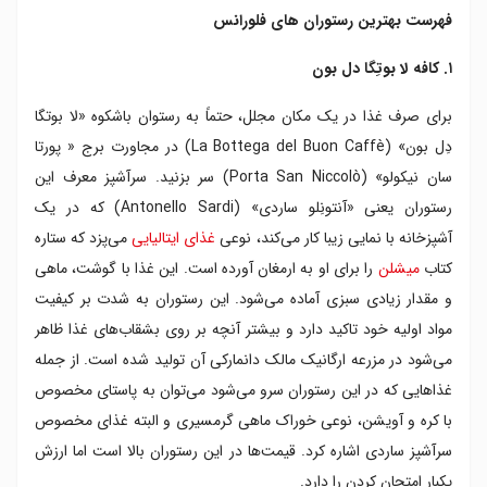
۷. رستورانی با ۵۰ طعم
فهرست بهترین رستوران های فلورانس
۸. کافه رستوران لا بوکِتا
۱. کافه لا بوتِگا دل بون
۹. رستوران مانجا پیتزای فلورانس
۱۰. رستوران چیکالونه
برای صرف غذا در یک مکان مجلل، حتماً به رستوان باشکوه «لا بوتگا
دِل بون» (La Bottega del Buon Caffè) در مجاورت برج « پورتا
سان نیکولو» (Porta San Niccolò) سر بزنید. سرآشپز معرف این
رستوران یعنی «آنتونِلو ساردی» (Antonello Sardi) که در یک
آشپزخانه با نمایی زیبا کار می‌کند، نوعی
غذای ایتالیایی
می‌پزد که ستاره
کتاب
میشلن
را برای او به ارمغان آورده است. این غذا با گوشت، ماهی
و مقدار زیادی سبزی آماده می‌شود. این رستوران به شدت بر کیفیت
مواد اولیه خود تاکید دارد و بیشتر آنچه بر روی بشقاب‌های غذا ظاهر
می‌شود در مزرعه ارگانیک مالک دانمارکی آن تولید شده است. از جمله
غذاهایی که در این رستوران سرو می‌شود می‌توان به پاستای مخصوص
با کره و آویشن، نوعی خوراک ماهی گرمسیری و البته غذای مخصوص
سرآشپز ساردی اشاره کرد. قیمت‌ها در این رستوران بالا است اما ارزش
یکبار امتحان کردن را دارد.