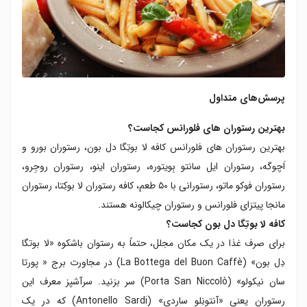
پرسش‌های متداول
بهترین رستوران های فلورانس کجاست؟
بهترین رستوران های فلورانس کافه لا بوتِگا دل بون، رستوران بورو و
اَچوگه، رستوران ایل سانتو بِویتوره، رستوران اینو، رستوران روجِرو،
رستوران فوکو ماتو، رستورانی با ۵۰ طعم، کافه رستوران لا بوکِتا، رستوران
مانجا پیتزای فلورانس و رستوران چیکالونه هستند.
کافه لا بوتِگا دل بون کجاست؟
برای صرف غذا در یک مکان مجلل، حتماً به رستوان باشکوه «لا بوتگا
دِل بون» (La Bottega del Buon Caffè) در مجاورت برج « پورتا
سان نیکولو» (Porta San Niccolò) سر بزنید. سرآشپز معرف این
رستوران یعنی «آنتونِلو ساردی» (Antonello Sardi) که در یک