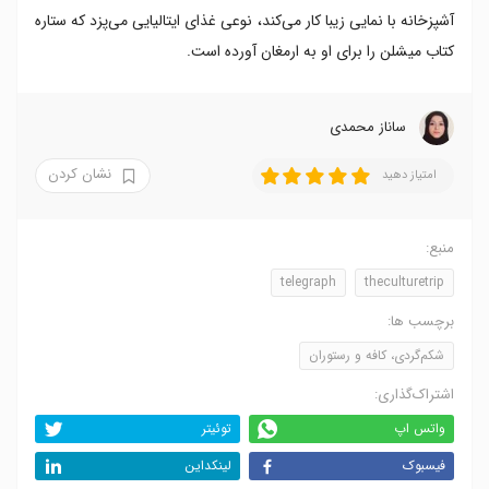
آشپزخانه با نمایی زیبا کار می‌کند، نوعی غذای ایتالیایی می‌پزد که ستاره
کتاب میشلن را برای او به ارمغان آورده است.
ساناز محمدی
نشان کردن
امتیاز دهید
منبع:
telegraph
theculturetrip
برچسب ها:
شکم‌گردی، کافه و رستوران
اشتراک‌گذاری:
واتس اپ
توئیتر
فیسبوک
لینکداین