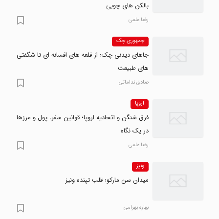
بالکن های چوبی
رضا علمی
جمهوری چک
جاهای دیدنی چک؛ از قلعه های افسانه ای تا شگفتی
های طبیعت
صادق نداماتی
اروپا
فرق شنگن و اتحادیه اروپا؛ قوانین سفر، پول و مرزها
در یک نگاه
رضا علمی
ونیز
میدان سن مارکو؛ قلب تپنده ونیز
بهاره بهرامی