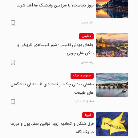
نروژ کجاست؟ با سرزمین وایکینگ ها آشنا شوید
رضا علمی
تفلیس
جاهای دیدنی تفلیس؛ شهر کلیساهای تاریخی و
بالکن های چوبی
رضا علمی
جمهوری چک
جاهای دیدنی چک؛ از قلعه های افسانه ای تا شگفتی
های طبیعت
صادق نداماتی
اروپا
فرق شنگن و اتحادیه اروپا؛ قوانین سفر، پول و مرزها
در یک نگاه