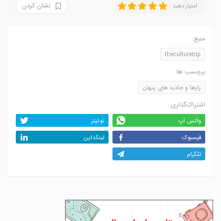
نشان کردن
امتیاز دهید
منبع:
theculturetrip
برچسب ها:
رازها و جاذبه های پنهان
اشتراک‌گذاری:
واتس اپ
توئیتر
فیسبوک
لینکداین
تلگرام