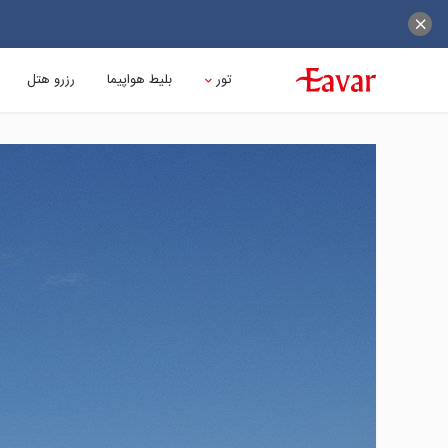
تور
بلیط هواپیما
رزرو هتل