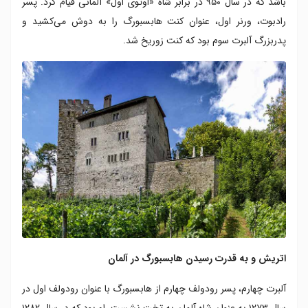
باشد که در سال ۹۵۰ در برابر شاه «اوتوی اول» آلمانی قیام کرد. پسر
رادبوت، ورنر اول، عنوان کنت هابسبورگ را به دوش می‌کشید و
پدربزرگ آلبرت سوم بود که کنت زوریخ شد.
اتریش و به قدرت رسیدن هابسبورگ در آلمان
آلبرت چهارم، پسر رودولف چهارم از هابسبورگ با عنوان رودولف اول در
سال ۱۲۷۳ به عنوان شاه آلمان به تخت نشست. او بود که در سال ۱۲۸۲