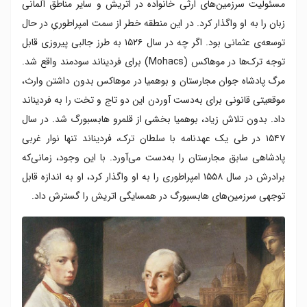
مسئولیت سرزمین‌های ارثی خانواده در اتریش و سایر مناطق آلمانی
زبان را به او واگذار کرد. در این منطقه خطر از سمت امپراطوریِ در حال
توسعه‌ی عثمانی بود. اگر چه در سال ۱۵۲۶ به طرز جالبی پیروزی قابل
توجه ترک‌ها در موهاکس (Mohacs) برای فردیناند سودمند واقع شد.
مرگ پادشاه جوان مجارستان و بوهمیا در موهاکس بدون داشتن وارث،
موقعیتی قانونی برای به‌دست آوردن این دو تاج و تخت را به فردیناند
داد. بدون تلاش زیاد، بوهمیا بخشی از قلمرو هابسبورگ شد. در سال
۱۵۴۷ در طی یک عهدنامه با سلطان ترک، فردیناند تنها نوار غربی
پادشاهی سابق مجارستان را به‌دست می‌آورد. با این وجود، زمانی‌که
برادرش در سال ۱۵۵۸ امپراطوری را به او واگذار کرد، او به اندازه قابل
توجهی سرزمین‌های هابسبورگ در همسایگی اتریش را گسترش داد.