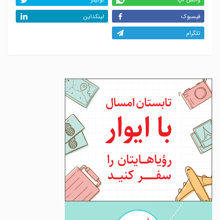
فیسبوک
لینکداین
تلگرام