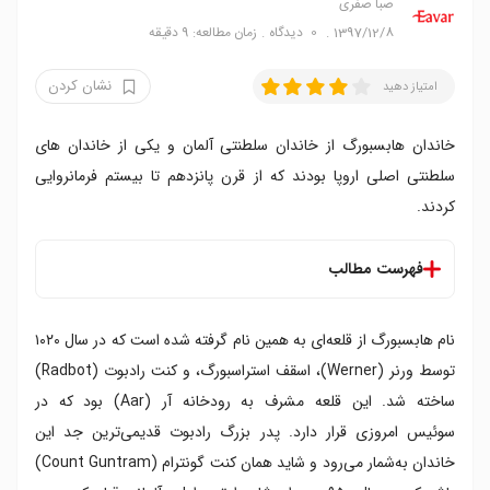
صبا صفری
1397/12/8
0
دیدگاه
زمان مطالعه: 9 دقیقه
نشان کردن
امتیاز دهید
خاندان هابسبورگ از خاندان سلطنتی آلمان و یکی از خاندان های
سلطنتی اصلی اروپا بودند که از قرن پانزدهم تا بیستم فرمانروایی
کردند.
فهرست مطالب
اتریش و به قدرت رسیدن هابسبورگ در آلمان
نام هابسبورگ از قلعه‌ای به همین نام گرفته شده است که در سال ۱۰۲۰
قدرت جهانی هابسبورگ ها
برادران هابسبورگ: ۱۵۱۶-۱۵۶۴
توسط ورنر (Werner)، اسقف استراسبورگ، و کنت رادبوت (Radbot)
جدا شدن سرزمین های هابسبورگ: ۱۵۵۵-۱۵۵۶
ساخته شد. این قلعه مشرف به رودخانه آر (Aar) بود که در
ازدواج های فامیلی و جانشینی در اسپانیا: قرن هفدهم
سوئیس امروزی قرار دارد. پدر بزرگ رادبوت قدیمی‌ترین جد این
امپراطوری اتریش: قرن هجدهم تا بیستم
خاندان به‌شمار می‌رود و شاید همان کنت گونترام (Count Guntram)
خاندان هابسبورگ در یک نگاه