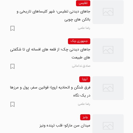
تفلیس
جاهای دیدنی تفلیس؛ شهر کلیساهای تاریخی و
بالکن های چوبی
رضا علمی
جمهوری چک
جاهای دیدنی چک؛ از قلعه های افسانه ای تا شگفتی
های طبیعت
صادق نداماتی
اروپا
فرق شنگن و اتحادیه اروپا؛ قوانین سفر، پول و مرزها
در یک نگاه
رضا علمی
ونیز
میدان سن مارکو؛ قلب تپنده ونیز