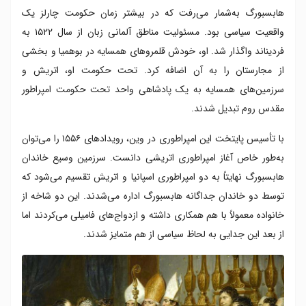
هابسبورگ به‌شمار می‌رفت که در بیشتر زمان حکومت چارلز یک
واقعیت سیاسی بود. مسئولیت مناطق آلمانی زبان از سال ۱۵۲۲ به
فردیناند واگذار شد. او، خودش قلمروهای همسایه در بوهمیا و بخشی
از مجارستان را به آن اضافه کرد. تحت حکومت او، اتریش و
سرزمین‌های همسایه به یک پادشاهی واحد تحت حکومت امپراطور
مقدس روم تبدیل شدند.
با تأسیس پایتخت این امپراطوری در وین، رویدادهای ۱۵۵۶ را می‌توان
به‌طور خاص آغاز امپراطوری اتریشی دانست. سرزمین وسیع خاندان
هابسبورگ نهایتاً به دو امپراطوری اسپانیا و اتریش تقسیم می‌شود که
توسط دو خاندان جداگانه هابسبورگ اداره می‌شدند. این دو شاخه از
خانواده معمولاً با هم همکاری داشته و ازدواج‌های فامیلی می‌کردند اما
از بعد این جدایی به لحاظ سیاسی از هم متمایز شدند.