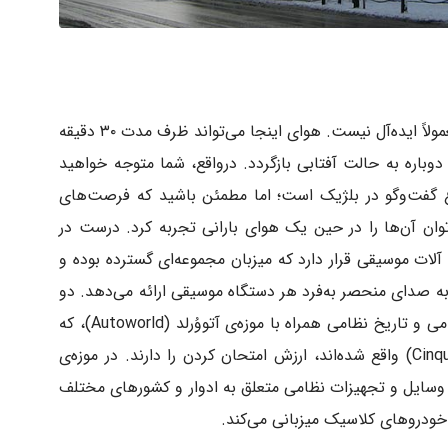
هوا در بروکسل همیشه در حال تغییر است و معمولاً ایده‌آل نیست. هوای اینجا می‌تواند ظرف مدت ۳۰ دقیقه
دوباره به حالت آفتابی بازگردد. درواقع، شما متوجه خواهید
 گفت‌وگو در بلژیک است؛ اما مطمئن باشید که فرصت‌های
وان آن‌ها را در حین یک هوای بارانی تجربه کرد. درست در
 آرت (Mont Des Arts)، موزه‌ی آلات موسیقی قرار دارد که میزبان مجموعه‌ای گسترده بوده و
به صدای منحصر به‌فرد هر دستگاه موسیقی ارائه می‌دهد. دو
موزه‌ی دیگر یعنی موزه‌ی سلطنتی نیروهای نظامی و تاریخ نظامی همراه با موزه‌ی آتووُرلد (Autoworld)، که
در مجاورت هم در پارک سَنکوانتِنِر (Cinquantenaire) واقع شده‌اند، ارزش امتحان کردن را دارند. در موزه‌ی
 وسایل و تجهیزات نظامی متعلق به ادوار و کشورهای مختلف
ز خودروهای کلاسیک میزبانی می‌کند.