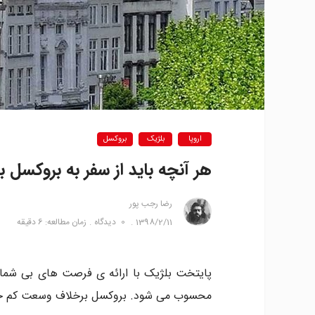
اروپا
بلژیک
بروکسل
هر آنچه باید از سفر به بروکسل بد
رضا‍ رجب پور
1398/2/11
0
دیدگاه
زمان مطالعه: 6 دقیقه
پایتخت بلژیک با ارائه ی فرصت های بی شمار
محسوب می شود. بروکسل برخلاف وسعت کم خود،